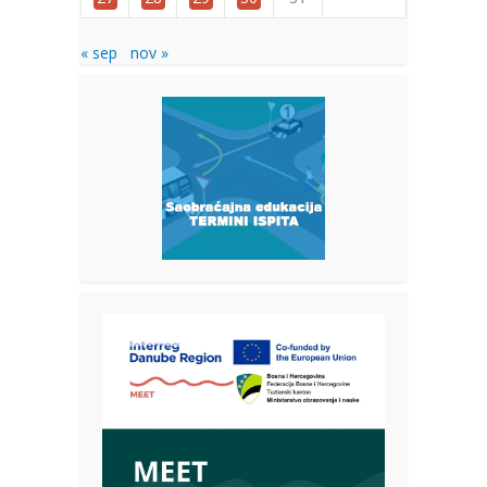
« sep
nov »