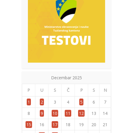
Decembar 2025
P
U
S
Č
P
S
N
1
2
3
4
5
6
7
8
9
10
11
12
13
14
15
16
17
18
19
20
21