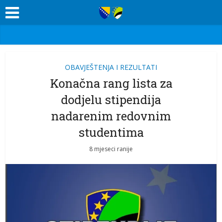
OBAVJEŠTENJA I REZULTATI
Konačna rang lista za
dodjelu stipendija
nadarenim redovnim
studentima
8 mjeseci ranije