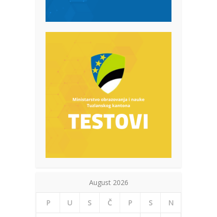
August 2026
P
U
S
Č
P
S
N