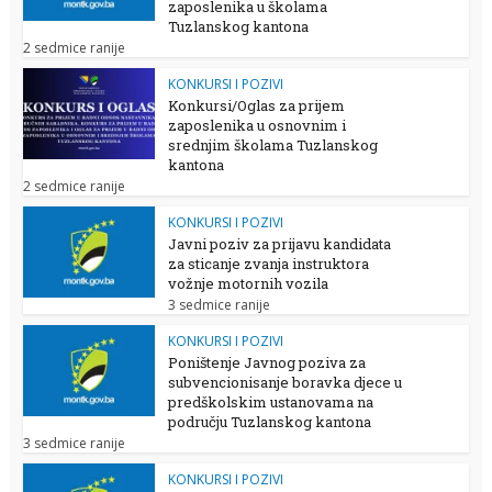
zaposlenika u školama
Tuzlanskog kantona
2 sedmice ranije
KONKURSI I POZIVI
Konkursi/Oglas za prijem
zaposlenika u osnovnim i
srednjim školama Tuzlanskog
kantona
2 sedmice ranije
KONKURSI I POZIVI
Javni poziv za prijavu kandidata
za sticanje zvanja instruktora
vožnje motornih vozila
3 sedmice ranije
KONKURSI I POZIVI
Poništenje Javnog poziva za
subvencionisanje boravka djece u
predškolskim ustanovama na
području Tuzlanskog kantona
3 sedmice ranije
KONKURSI I POZIVI