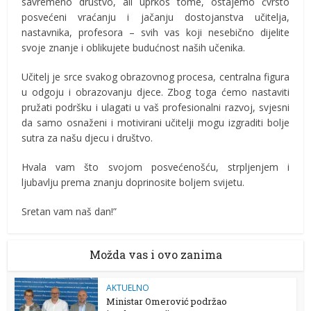
savremeno društvo, ali uprkos tome, ostajemo čvrsto
posvećeni vraćanju i jačanju dostojanstva učitelja,
nastavnika, profesora – svih vas koji nesebično dijelite
svoje znanje i oblikujete budućnost naših učenika.
Učitelj je srce svakog obrazovnog procesa, centralna figura
u odgoju i obrazovanju djece. Zbog toga ćemo nastaviti
pružati podršku i ulagati u vaš profesionalni razvoj, svjesni
da samo osnaženi i motivirani učitelji mogu izgraditi bolje
sutra za našu djecu i društvo.
Hvala vam što svojom posvećenošću, strpljenjem i
ljubavlju prema znanju doprinosite boljem svijetu.
Sretan vam naš dan!”
Možda vas i ovo zanima
AKTUELNO
Ministar Omerović podržao