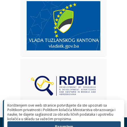
Korištenjem ove web stranice potvrđujete da ste upoznati sa
Politikom privatnosti i Politikom kolačića Ministarstva obrazovanja i
nauke, te dajete saglasnost za obradu ličnih podataka i upotrebu
kolačića u skladu sa važećim propisima.
© 2026 Ministarstvo obrazovanja i nauke Tuzlanskog kantona. Sva
Razumijem