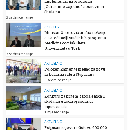
implementaciju programa
„Odrastimo zajedno“ u osnovnim
školama
3 sedmice ranije
AKTUELNO
Ministar Omerović uručio rješenje
o akreditaciji studijskih programa
Medicinskog fakulteta
Univerziteta u Tuzli
3 sedmice ranije
AKTUELNO
Položen kamen temeljac za novu
fiskulturnu salu u Stuparima
3 sedmice ranije
AKTUELNO
Konkurs za prijem zaposlenika u
školama u zadnjoj sedmici
mjeseca jula
1 mjesec ranije
AKTUELNO
Potpisani ugovori: Gotovo 600.000