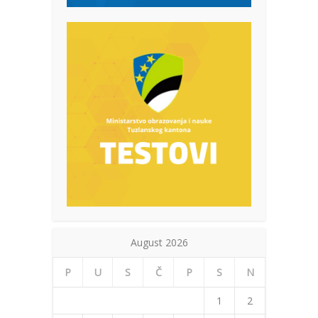
August 2026
P
U
S
Č
P
S
N
1
2