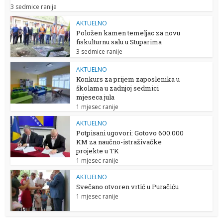
3 sedmice ranije
AKTUELNO
Položen kamen temeljac za novu
fiskulturnu salu u Stuparima
3 sedmice ranije
AKTUELNO
Konkurs za prijem zaposlenika u
školama u zadnjoj sedmici
mjeseca jula
1 mjesec ranije
AKTUELNO
Potpisani ugovori: Gotovo 600.000
KM za naučno-istraživačke
projekte u TK
1 mjesec ranije
AKTUELNO
Svečano otvoren vrtić u Puračiću
1 mjesec ranije