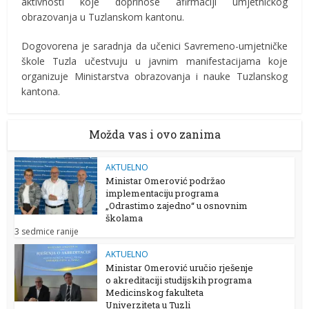
aktivnosti koje doprinose afirmaciji umjetničkog
obrazovanja u Tuzlanskom kantonu.
Dogovorena je saradnja da učenici Savremeno-umjetničke
škole Tuzla učestvuju u javnim manifestacijama koje
organizuje Ministarstva obrazovanja i nauke Tuzlanskog
kantona.
Možda vas i ovo zanima
AKTUELNO
Ministar Omerović podržao
implementaciju programa
„Odrastimo zajedno“ u osnovnim
školama
3 sedmice ranije
AKTUELNO
Ministar Omerović uručio rješenje
o akreditaciji studijskih programa
Medicinskog fakulteta
Univerziteta u Tuzli