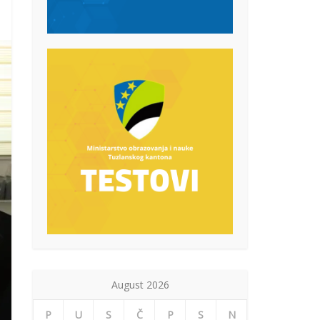
August 2026
P
U
S
Č
P
S
N