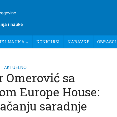
E I NAUKA
KONKURSI
NABAVKE
OBRASCI
AKTUELNO
r Omerović sa
om Europe House:
jačanju saradnje