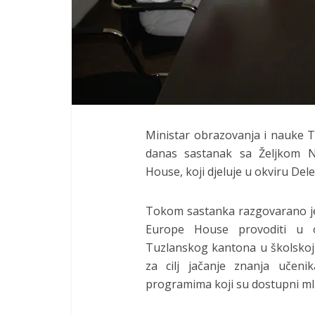
Ministar obrazovanja i nauke
danas sastanak sa Željkom N
House, koji djeluje u okviru Del
Tokom sastanka razgovarano je o 
Europe House provoditi u 
Tuzlanskog kantona u školskoj 
za cilj jačanje znanja učeni
programima koji su dostupni ml