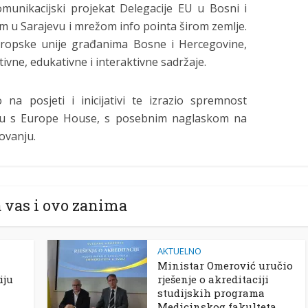
unikacijski projekat Delegacije EU u Bosni i
m u Sarajevu i mrežom info pointa širom zemlje.
 Evropske unije građanima Bosne i Hercegovine,
vne, edukativne i interaktivne sadržaje.
na posjeti i inicijativi te izrazio spremnost
dnju s Europe House, s posebnim naglaskom na
ovanju.
 vas i ovo zanima
AKTUELNO
Ministar Omerović uručio
iju
rješenje o akreditaciji
studijskih programa
Medicinskog fakulteta