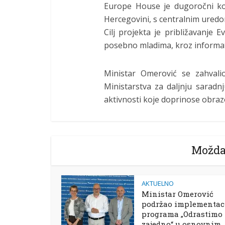
Europe House je dugoročni kom
Hercegovini, s centralnim uredo
Cilj projekta je približavanje
posebno mladima, kroz informati
Ministar Omerović se zahvalio 
Ministarstva za daljnju sara
aktivnosti koje doprinose obraz
Možda
AKTUELNO
Ministar Omerović
podržao implementac
programa „Odrastimo
zajedno“ u osnovnim