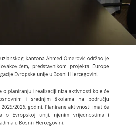
 Tuzlanskog kantona Ahmed Omerović održao je
ovakovićem, predstavnikom projekta Europe
egacije Evropske unije u Bosni i Hercegovini.
planiranju i realizaciji niza aktivnosti koje će
osnovnim i srednjim školama na području
2025/2026. godini. Planirane aktivnosti imat će
ka o Evropskoj uniji, njenim vrijednostima i
adima u Bosni i Hercegovini.