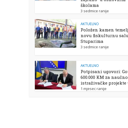
školama
3 sedmice ranije
AKTUELNO
Položen kamen temelj
novu fiskulturnu sal
Stuparima
3 sedmice ranije
AKTUELNO
Potpisani ugovori: Go
600.000 KM za naučno
istraživačke projekte
1 mjesec ranije