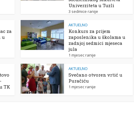
Univerziteta u Tuzli
3 sedmice ranije
AKTUELNO
ac za
Konkurs za prijem
u u
zaposlenika u školama u
zadnjoj sedmici mjeseca
jula
1 mjesec ranije
AKTUELNO
tovo
Svečano otvoren vrtić u
-
Puračiću
 u TK
1 mjesec ranije