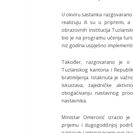
U okviru sastanka razgovarano j
realizuju ili su u pripremi, a
obrazovnih institucija Tuzlans
bio je na programu učenja tursko
niz godina uspješno implementi
Također, razgovarano je o 
Tuzlanskog kantona i Republi
bratimljenja. Istaknuta je važ
iskustava, zajedničke aktivn
obogaćivanju nastavnog proc
nastavnika.
Ministar Omerović izrazio je
prijemu i dugogodišnjoj podršc
nastavak i intenziviranje ove i