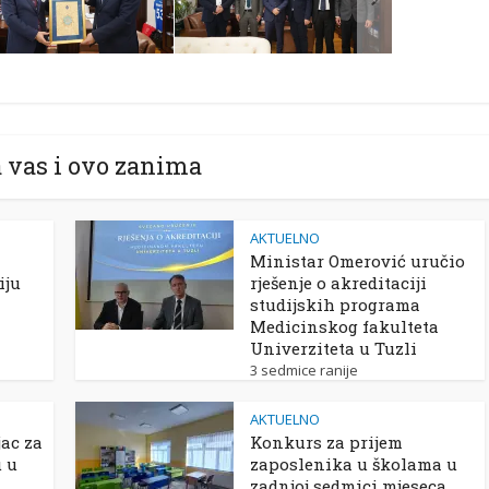
 vas i ovo zanima
AKTUELNO
Ministar Omerović uručio
iju
rješenje o akreditaciji
studijskih programa
Medicinskog fakulteta
Univerziteta u Tuzli
3 sedmice ranije
AKTUELNO
ac za
Konkurs za prijem
u u
zaposlenika u školama u
zadnjoj sedmici mjeseca