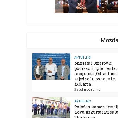
Možda
AKTUELNO
Ministar Omerović
podržao implementac
programa „Odrastimo
zajedno“ u osnovnim
školama
3 sedmice ranije
AKTUELNO
Položen kamen temelj
novu fiskulturnu sal
Stuparima