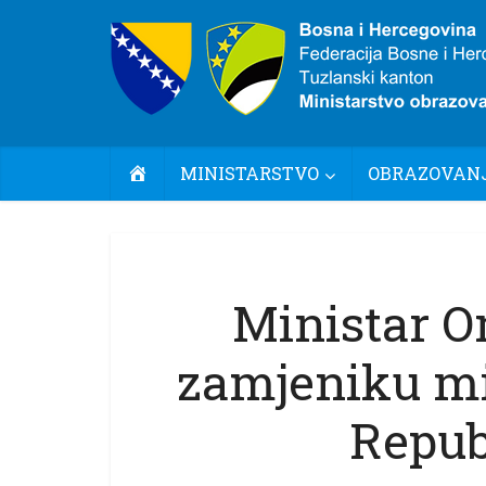
POČETNA
MINISTARSTVO
OBRAZOVANJ
Ministar O
zamjeniku mi
Repub