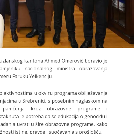
Tuzlanskog kantona Ahmed Omerović boravio je
amjeniku nacionalnog ministra obrazovanja
eru Faruku Yelkenciju.
 aktivnostima u okviru programa obilježavanja
šnjacima u Srebrenici, s posebnim naglaskom na
e pamćenja kroz obrazovne programe i
staknuta je potreba da se edukacija o genocidu i
tradanja uvrsti u šire obrazovne programe, kako
ažnosti istine, pravde i suočavanja s prošlošću.