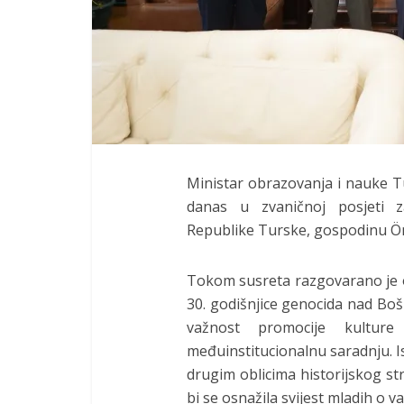
Ministar obrazovanja i nauke 
danas u zvaničnoj posjeti z
Republike Turske, gospodinu Öm
Tokom susreta razgovarano je o
30. godišnjice genocida nad Bo
važnost promocije kultur
međuinstitucionalnu saradnju. I
drugim oblicima historijskog s
bi se osnažila svijest mladih o v