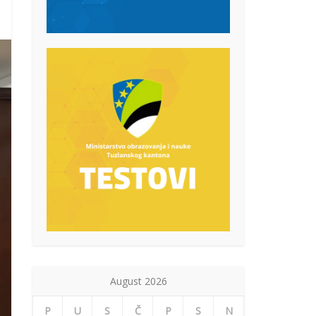
August 2026
P
U
S
Č
P
S
N