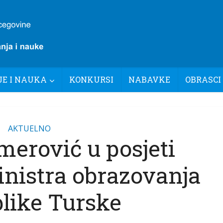
E I NAUKA
KONKURSI
NABAVKE
OBRASCI
AKTUELNO
merović u posjeti
nistra obrazovanja
like Turske