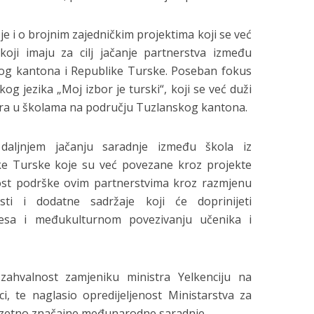
e i o brojnim zajedničkim projektima koji se već
 koji imaju za cilj jačanje partnerstva između
kog kantona i Republike Turske. Poseban fokus
g jezika „Moj izbor je turski“, koji se već duži
ra u školama na području Tuzlanskog kantona.
daljnjem jačanju saradnje između škola iz
ke Turske koje su već povezane kroz projekte
nost podrške ovim partnerstvima kroz razmjenu
osti i dodatne sadržaje koji će doprinijeti
esa i međukulturnom povezivanju učenika i
 zahvalnost zamjeniku ministra Yelkenciju na
i, te naglasio opredijeljenost Ministarstva za
zuzetno značajne međunarodne saradnje.