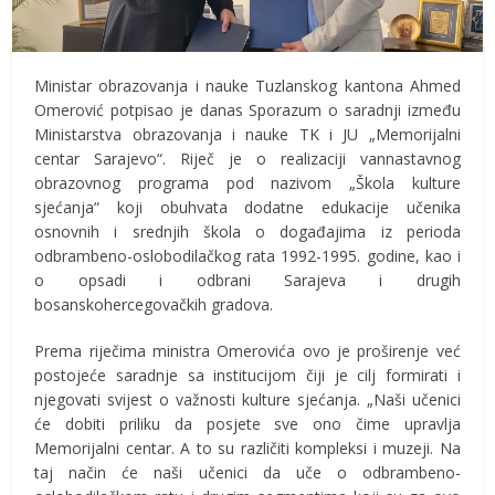
Ministar obrazovanja i nauke Tuzlanskog kantona Ahmed
Omerović potpisao je danas Sporazum o saradnji između
Ministarstva obrazovanja i nauke TK i JU „Memorijalni
centar Sarajevo“. Riječ je o realizaciji vannastavnog
obrazovnog programa pod nazivom „Škola kulture
sjećanja“ koji obuhvata dodatne edukacije učenika
osnovnih i srednjih škola o događajima iz perioda
odbrambeno-oslobodilačkog rata 1992-1995. godine, kao i
o opsadi i odbrani Sarajeva i drugih
bosanskohercegovačkih gradova.
Prema riječima ministra Omerovića ovo je proširenje već
postojeće saradnje sa institucijom čiji je cilj formirati i
njegovati svijest o važnosti kulture sjećanja. „Naši učenici
će dobiti priliku da posjete sve ono čime upravlja
Memorijalni centar. A to su različiti kompleksi i muzeji. Na
taj način će naši učenici da uče o odbrambeno-