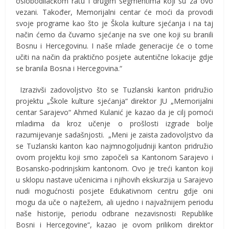
oslobodilačkom ratu i drugim segmentima koji su za ovo
vezani. Također, Memorijalni centar će moći da provodi
svoje programe kao što je Škola kulture sjećanja i na taj
način ćemo da čuvamo sjećanje na sve one koji su branili
Bosnu i Hercegovinu. I naše mlade generacije će o tome
učiti na način da praktično posjete autentične lokacije gdje
se branila Bosna i Hercegovina.“
Izrazivši zadovoljstvo što se Tuzlanski kanton pridružio
projektu „Škole kulture sjećanja“ direktor JU „Memorijalni
centar Sarajevo“ Ahmed Kulanić je kazao da je cilj pomoći
mladima da kroz učenje o prošlosti izgrade bolje
razumijevanje sadašnjosti. „Meni je zaista zadovoljstvo da
se Tuzlanski kanton kao najmnogoljudniji kanton pridružio
ovom projektu koji smo započeli sa Kantonom Sarajevo i
Bosansko-podrinjskim kantonom. Ovo je treći kanton koji
u sklopu nastave učenicima i njihovih ekskurzija u Sarajevo
nudi mogućnosti posjete Edukativnom centru gdje oni
mogu da uče o najtežem, ali ujedno i najvažnijem periodu
naše historije, periodu odbrane nezavisnosti Republike
Bosni i Hercegovine“, kazao je ovom prilikom direktor