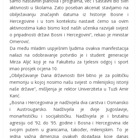
samo nastavnih planova i programa, već i sastavni dio svih
aktivnosti u školama. Zato poseban akcenat stavljamo na
obilježavanju značajnih datuma iz historije Bosne i
Hercegovine i u tom kontekstu nastavit ćemo sa ovim
aktivnostima kako bismo kod naših učenika razvijali svijest
o pripadnosti državi Bosni i Hercegovini“, rekao je ministar
Omerović.
Da među mladim uspješnim ljudima ovakva manifestacija
nailazi na odobravanje potvrdio je i student generacije
Mirza Aljić koji je na Fakultetu za tjelesni odgoj i sport
imao prosjek ocjena 10.
„Obilježavanje Dana državnosti BiH bitno je za političku
memoriju u kojoj nosimo našu svijest o milenijskoj istoriji
naše države“, mišljenja je rektor Univerziteta u Tuzli Amir
Karić.
„Bosna i Hercegovina je nadživjela dva carstva i Osmansko
i Austrougarsko. Nadživjela je dvije Jugoslavije,
monarhističku i socijalističku. Nadživjela je i brutalnu
agresiju od ’92. do ’95. godine i Bosna i Hercegovina ide
svojim putem u granicama, također, milenijskim. To je
jedna važna dimenzija ovakvih događaja koje danas