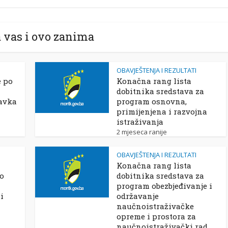
 vas i ovo zanima
OBAVJEŠTENJA I REZULTATI
e po
Konačna rang lista
dobitnika sredstava za
avka
program osnovna,
primijenjena i razvojna
istraživanja
2 mjeseca ranije
OBAVJEŠTENJA I REZULTATI
Konačna rang lista
po
dobitnika sredstava za
program obezbjeđivanje i
i
održavanje
naučnoistraživačke
opreme i prostora za
naučnoistraživački rad