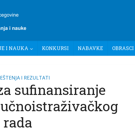
E I NAUKA
KONKURSI
NABAVKE
OBRASCI
EŠTENJA I REZULTATI
za sufinansiranje
učnoistraživačkog
rada