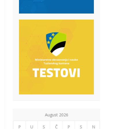
August 2026
P
U
S
Č
P
S
N