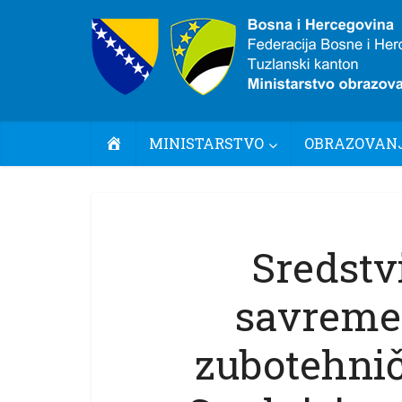
POČETNA
MINISTARSTVO
OBRAZOVANJ
Sredstv
savreme
zubotehnič