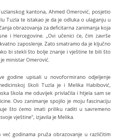
Tuzlanskog kantona, Ahmed Omerović, posjetio
lu Tuzla te istakao je da je odluka o ulaganju u
ačanja obrazovanja za deficitarna zanimanja koja
ne i Hercegovine. „Ovi učenici će, čim završe
ekvatno zaposlenje. Zato smatramo da je ključno
bi stekli što bolje znanje i vještine te bili što
 je ministar Omerović.
e godine upisali u novoformirano odjeljenje
edicinskoj školi Tuzla je i Melika Habibović,
ska škola me oduvijek privlačila i htjela sam se
icine. Ovo zanimanje spojilo je moju fascinaciju
je što ćemo imati priliku raditi u savremeno
voje vještine“, izjavila je Melika.
a već godinama pruža obrazovanje u različitim