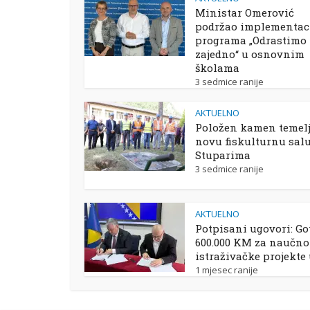
Ministar Omerović
podržao implementac
programa „Odrastimo
zajedno“ u osnovnim
školama
3 sedmice ranije
AKTUELNO
Položen kamen temelj
novu fiskulturnu sal
Stuparima
3 sedmice ranije
AKTUELNO
Potpisani ugovori: Go
600.000 KM za naučno
istraživačke projekte
1 mjesec ranije