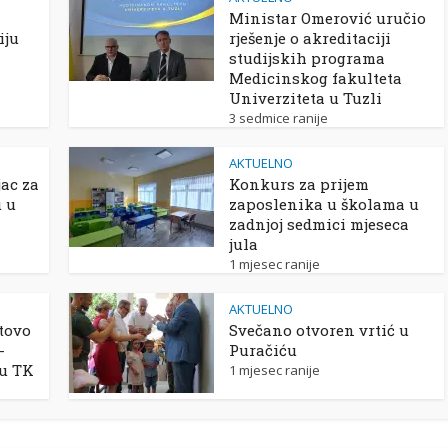
Ministar Omerović uručio
iju
rješenje o akreditaciji
studijskih programa
Medicinskog fakulteta
Univerziteta u Tuzli
3 sedmice ranije
AKTUELNO
ac za
Konkurs za prijem
u u
zaposlenika u školama u
zadnjoj sedmici mjeseca
jula
1 mjesec ranije
AKTUELNO
tovo
Svečano otvoren vrtić u
-
Puračiću
 u TK
1 mjesec ranije