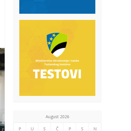
August 2026
P
U
S
Č
P
S
N