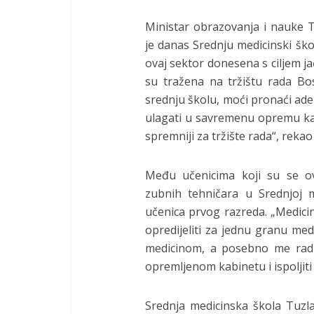
Ministar obrazovanja i nauke 
je danas Srednju medicinski ško
ovaj sektor donesena s ciljem j
su tražena na tržištu rada Bos
srednju školu, moći pronaći ad
ulagati u savremenu opremu kako 
spremniji za tržište rada“, rekao
Među učenicima koji su se ov
zubnih tehničara u Srednjoj m
učenica prvog razreda. „Medicin
opredijeliti za jednu granu med
medicinom, a posebno me radu
opremljenom kabinetu i ispoljiti s
Srednja medicinska škola Tuzl