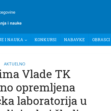
E I NAUKA
KONKURSI
NABAVKE
OBRASCI
AKTUELNO
ima Vlade TK
no opremljena
ka laboratorija u