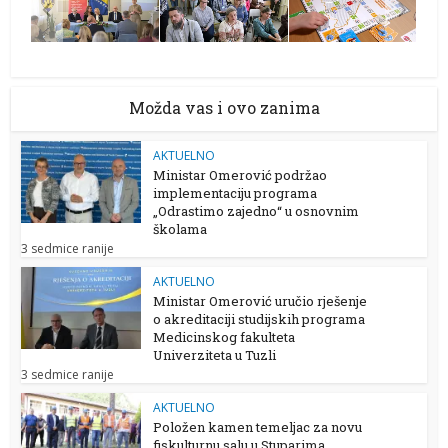
Možda vas i ovo zanima
AKTUELNO
Ministar Omerović podržao
implementaciju programa
„Odrastimo zajedno“ u osnovnim
školama
3 sedmice ranije
AKTUELNO
Ministar Omerović uručio rješenje
o akreditaciji studijskih programa
Medicinskog fakulteta
Univerziteta u Tuzli
3 sedmice ranije
AKTUELNO
Položen kamen temeljac za novu
fiskulturnu salu u Stuparima