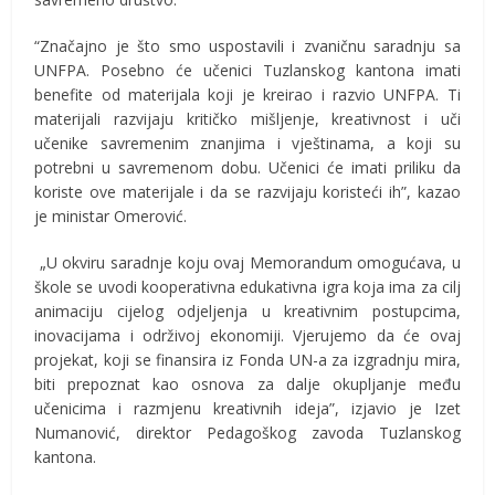
“Značajno je što smo uspostavili i zvaničnu saradnju sa
UNFPA. Posebno će učenici Tuzlanskog kantona imati
benefite od materijala koji je kreirao i razvio UNFPA. Ti
materijali razvijaju kritičko mišljenje, kreativnost i uči
učenike savremenim znanjima i vještinama, a koji su
potrebni u savremenom dobu. Učenici će imati priliku da
koriste ove materijale i da se razvijaju koristeći ih”, kazao
je ministar Omerović.
„U okviru saradnje koju ovaj Memorandum omogućava, u
škole se uvodi kooperativna edukativna igra koja ima za cilj
animaciju cijelog odjeljenja u kreativnim postupcima,
inovacijama i održivoj ekonomiji. Vjerujemo da će ovaj
projekat, koji se finansira iz Fonda UN-a za izgradnju mira,
biti prepoznat kao osnova za dalje okupljanje među
učenicima i razmjenu kreativnih ideja”, izjavio je Izet
Numanović, direktor Pedagoškog zavoda Tuzlanskog
kantona.