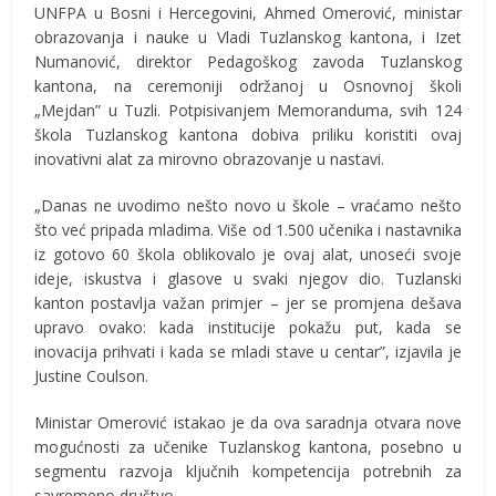
UNFPA u Bosni i Hercegovini, Ahmed Omerović, ministar
obrazovanja i nauke u Vladi Tuzlanskog kantona, i Izet
Numanović, direktor Pedagoškog zavoda Tuzlanskog
kantona, na ceremoniji održanoj u Osnovnoj školi
„Mejdan” u Tuzli. Potpisivanjem Memoranduma, svih 124
škola Tuzlanskog kantona dobiva priliku koristiti ovaj
inovativni alat za mirovno obrazovanje u nastavi.
„Danas ne uvodimo nešto novo u škole – vraćamo nešto
što već pripada mladima. Više od 1.500 učenika i nastavnika
iz gotovo 60 škola oblikovalo je ovaj alat, unoseći svoje
ideje, iskustva i glasove u svaki njegov dio. Tuzlanski
kanton postavlja važan primjer – jer se promjena dešava
upravo ovako: kada institucije pokažu put, kada se
inovacija prihvati i kada se mladi stave u centar”, izjavila je
Justine Coulson.
Ministar Omerović istakao je da ova saradnja otvara nove
mogućnosti za učenike Tuzlanskog kantona, posebno u
segmentu razvoja ključnih kompetencija potrebnih za
savremeno društvo.