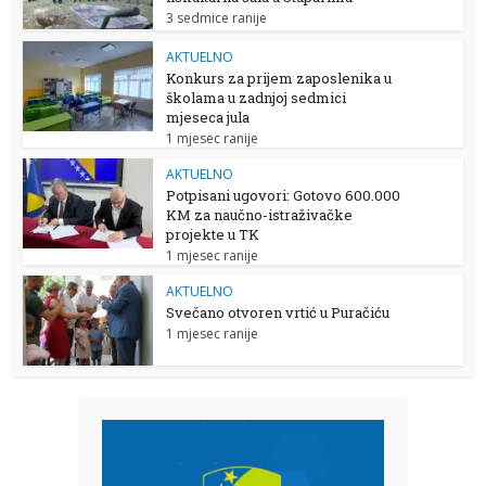
3 sedmice ranije
AKTUELNO
Konkurs za prijem zaposlenika u
školama u zadnjoj sedmici
mjeseca jula
1 mjesec ranije
AKTUELNO
Potpisani ugovori: Gotovo 600.000
KM za naučno-istraživačke
projekte u TK
1 mjesec ranije
AKTUELNO
Svečano otvoren vrtić u Puračiću
1 mjesec ranije