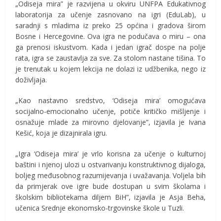
„Odiseja mira” je razvijena u okviru UNFPA Edukativnog
laboratorija za učenje zasnovano na igri (EduLab), u
saradnji s mladima iz preko 25 općina i gradova širom
Bosne i Hercegovine. Ova igra ne podučava o miru – ona
ga prenosi iskustvom. Kada i jedan igrač dospe na polje
rata, igra se zaustavlja za sve. Za stolom nastane tišina. To
je trenutak u kojem lekcija ne dolazi iz udžbenika, nego iz
doživljaja.
„Kao nastavno sredstvo, ‘Odiseja mira’ omogućava
socijalno-emocionalno učenje, potiče kritičko mišljenje i
osnažuje mlade za mirovno djelovanje”, izjavila je Ivana
Kešić, koja je dizajnirala igru.
„Igra ‘Odiseja mira’ je vrlo korisna za učenje o kulturnoj
baštini i njenoj ulozi u ostvarivanju konstruktivnog dijaloga,
boljeg međusobnog razumijevanja i uvažavanja. Voljela bih
da primjerak ove igre bude dostupan u svim školama i
školskim bibliotekama diljem BiH”, izjavila je Asja Beha,
učenica Srednje ekonomsko-trgovinske škole u Tuzli.