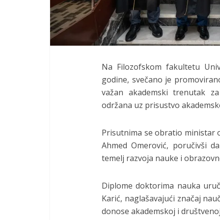
Na Filozofskom fakultetu Univ
godine, svečano je promovirano
važan akademski trenutak za
održana uz prisustvo akademske 
Prisutnima se obratio ministar 
Ahmed Omerović, poručivši da
temelj razvoja nauke i obrazovn
Diplome doktorima nauka uručio
Karić, naglašavajući značaj nau
donose akademskoj i društvenoj 