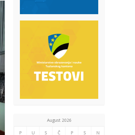
August 2026
P
U
S
Č
P
S
N