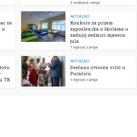
3 sedmice ranije
AKTUELNO
ac za
Konkurs za prijem
u u
zaposlenika u školama u
zadnjoj sedmici mjeseca
jula
1 mjesec ranije
AKTUELNO
tovo
Svečano otvoren vrtić u
-
Puračiću
 u TK
1 mjesec ranije