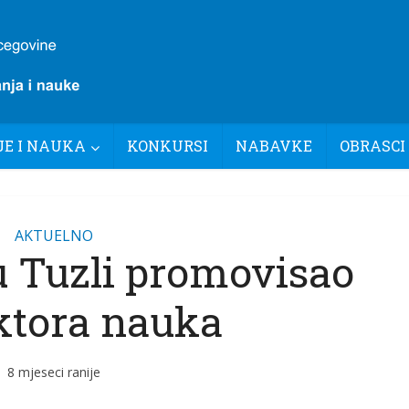
E I NAUKA
KONKURSI
NABAVKE
OBRASCI
AKTUELNO
u Tuzli promovisao
ktora nauka
8 mjeseci ranije