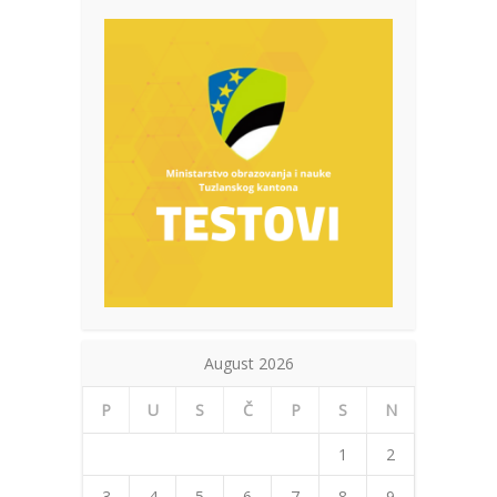
August 2026
P
U
S
Č
P
S
N
1
2
3
4
5
6
7
8
9