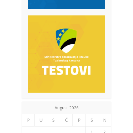
August 2026
P
U
S
Č
P
S
N
1
2