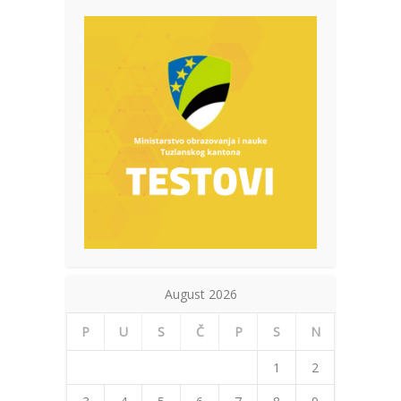
August 2026
P
U
S
Č
P
S
N
1
2