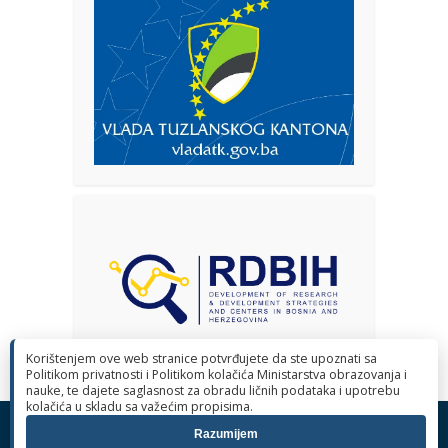
Korištenjem ove web stranice potvrđujete da ste upoznati sa
Politikom privatnosti i Politikom kolačića Ministarstva obrazovanja i
nauke, te dajete saglasnost za obradu ličnih podataka i upotrebu
kolačića u skladu sa važećim propisima.
© 2026 Ministarstvo obrazovanja i nauke Tuzlanskog kantona. Sva
Razumijem