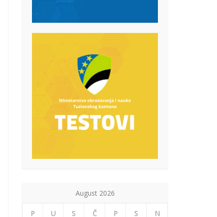
August 2026
P
U
S
Č
P
S
N