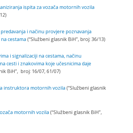
ganiziranja ispita za vozača motornih vozila
/12)
a predavanja i načinu provjere poznavanja
a na cestama
(“Službeni glasnik BiH”, broj: 36/13)
ma i signalizaciji na cestama, načinu
na cesti i znakovima koje učesnicima daje
ik BiH”, broj: 16/07, 61/07)
ča instruktora motornih vozila
(“Službeni glasnik
vozača motornih vozila
(“Službeni glasnik BiH”,