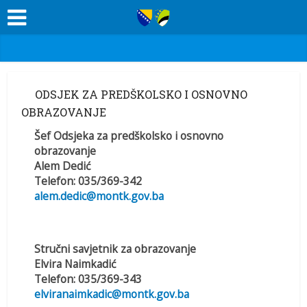
ODSJEK ZA PREDŠKOLSKO I OSNOVNO
OBRAZOVANJE
Šef Odsjeka za predškolsko i osnovno
obrazovanje
Alem
Dedić
Telefon:
035/369-342
alem.dedic@montk.gov.ba
Stručni savjetnik za obrazovanje
Elvira
Naimkadić
Telefon:
035/369-343
elviranaimkadic@montk.gov.ba