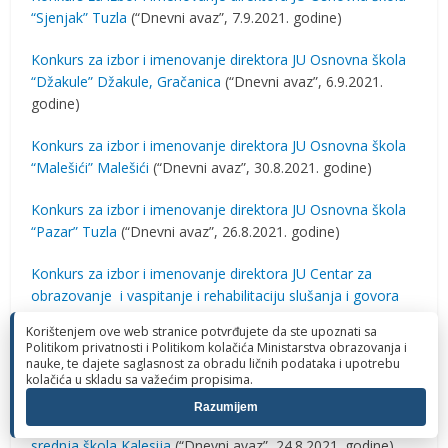
“Sjenjak” Tuzla
(“Dnevni avaz”, 7.9.2021. godine)
Konkurs za izbor i imenovanje direktora JU Osnovna škola
“Džakule” Džakule, Gračanica
(“Dnevni avaz”, 6.9.2021.
godine)
Konkurs za izbor i imenovanje direktora JU Osnovna škola
“Malešići” Malešići
(“Dnevni avaz”, 30.8.2021. godine)
Konkurs za izbor i imenovanje direktora JU Osnovna škola
“Pazar” Tuzla
(“Dnevni avaz”, 26.8.2021. godine)
Konkurs za izbor i imenovanje direktora JU Centar za
obrazovanje i vaspitanje i rehabilitaciju slušanja i govora
Tuzla
(“Dnevni avaz”, 26.8.2021. godine)
Korištenjem ove web stranice potvrđujete da ste upoznati sa
Politikom privatnosti i Politikom kolačića Ministarstva obrazovanja i
Konkurs za izbor i imenovanje direktora JU Osnovna škola
nauke, te dajete saglasnost za obradu ličnih podataka i upotrebu
kolačića u skladu sa važećim propisima.
“Stupari” Stupari
(“Dnevni avaz”, 25.8.2021. godine)
Razumijem
Konkurs za izbor i imenovanje direktora JU Mješovita
srednja škola Kalesija
(“Dnevni avaz”, 24.8.2021. godine)