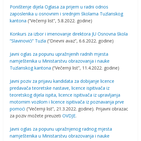
Poništenje dijela Oglasa za prijem u radni odnos
zaposlenika u osnovnim i srednjim školama Tuzlanskog
kantona
(“Večernji list”, 5.8.2022. godine)
Konkurs za izbor i imenovanje direktora JU Osnovna škola
“Slavinovići” Tuzla
(“Dnevni avaz”, 6.6.2022. godine)
Javni oglas za popunu upražnjenih radnih mjesta
namještenika u Ministarstvu obrazovanja i nauke
Tuzlanskog kantona
(“Večernji list”, 11.4.2022. godine)
Javni poziv za prijavu kandidata za dobijanje licence
predavača teoretske nastave, licence ispitivača iz
teoretskog dijela ispita, licence ispitivača iz upravljanja
motornim vozilom i licence ispitivača iz poznavanja prve
pomoći
(“Večernji list”, 21.3.2022. godine). Prijavni obrazac
za poziv možete preuzeti
OVDJE
.
Javni oglas za popunu upražnjenog radnog mjesta
namještenika u Ministarstvu obrazovanja i nauke