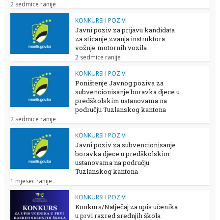
2 sedmice ranije
KONKURSI I POZIVI
Javni poziv za prijavu kandidata
za sticanje zvanja instruktora
vožnje motornih vozila
2 sedmice ranije
KONKURSI I POZIVI
Poništenje Javnog poziva za
subvencionisanje boravka djece u
predškolskim ustanovama na
području Tuzlanskog kantona
2 sedmice ranije
KONKURSI I POZIVI
Javni poziv za subvencionisanje
boravka djece u predškolskim
ustanovama na području
Tuzlanskog kantona
1 mjesec ranije
KONKURSI I POZIVI
Konkurs/Natječaj za upis učenika
u prvi razred srednjih škola