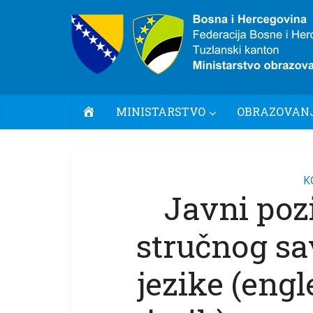
POČETNA
MINISTARSTVO
OBRAZOVANJ
K
Javni poz
stručnog sa
jezike (engl