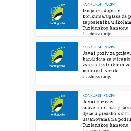
KONKURSI I POZIVI
Izmjene i dopune
konkursa/Oglasa za p
zaposlenika u škola
Tuzlanskog kantona
1 sedmica ranije
KONKURSI I POZIVI
Javni poziv za prijav
kandidata za sticanje
zvanja instruktora vo
motornih vozila
2 sedmice ranije
KONKURSI I POZIVI
Javni poziv za
subvencionisanje bor
djece u predškolskim
ustanovama na podru
Tuzlanskog kantona
1 mjesec ranije