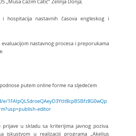
OŠ „Musa Ćazim Ćatić“ Zelinja Donja;
a i hospitacija nastavnih časova engleskog i
 sa evaluacijom nastavnog procesa i preporukama
e.
vu podnose putem online forme na sljedećem
s/d/e/1FAIpQLSdroeQAeyD3YtIt8cpBSBfz8G0wQp
m?usp=publish-editor
e prijave u skladu sa kriterijima javnog poziva.
sa iskustvom u realizaciji programa „Akelius