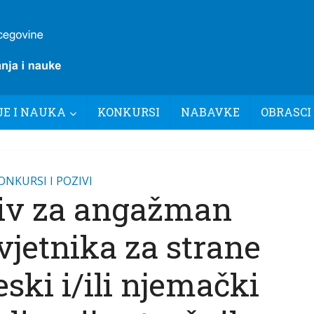
E I NAUKA
KONKURSI
NABAVKE
OBRASCI
ONKURSI I POZIVI
iv za angažman
vjetnika za strane
eski i/ili njemački