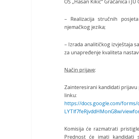
OŠ „Hasan Kikić“ Gračanica i JU 
– Realizacija stručnih posjet
njemačkog jezika;
– Izrada analitičkog izvještaja
za unapređenje kvaliteta nastav
Način prijave
:
Zainteresirani kandidati prija
linku:
https://docs.google.com/form
LYTlf7feRjvddHMonG8w/viewfor
Komisija će razmatrati pristigl
Prednost će imati kandidati 