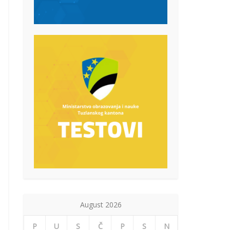
August 2026
P
U
S
Č
P
S
N