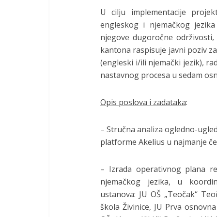
U cilju implementacije proje
engleskog i njemačkog jezika
njegove dugoročne održivosti,
kantona raspisuje javni poziv z
(engleski i/ili njemački jezik), r
nastavnog procesa u sedam osn
Opis poslova i zadataka
:
– Stručna analiza ogledno-ugled
platforme Akelius u najmanje če
– Izrada operativnog plana rea
njemačkog jezika, u koordi
ustanova: JU OŠ „Teočak“ Teo
škola Živinice, JU Prva osnovna