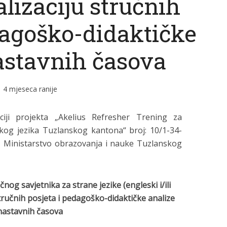
alizaciju stručnih
dagoško-didaktičke
astavnih časova
4 mjeseca ranije
iji projekta „Akelius Refresher Trening za
kog jezika Tuzlanskog kantona“ broj: 10/1-34-
, Ministarstvo obrazovanja i nauke Tuzlanskog
nog savjetnika za strane jezike (engleski i/ili
stručnih posjeta
i pedagoško-didaktičke analize
nastavnih časova