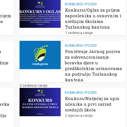
KONKURSI I POZIVI
Konkursi/Oglas za prijem
rijem
zaposlenika u osnovnim i
ma
srednjim školama
Tuzlanskog kantona
1 sedmica ranije
KONKURSI I POZIVI
u
Poništenje Javnog poziva
za subvencionisanje
žnje
boravka djece u
predškolskim ustanovama
na području Tuzlanskog
kantona
2 sedmice ranije
KONKURSI I POZIVI
Konkurs/Natječaj za upis
avka
učenika u prvi razred
srednjih škola
čju
2 mjeseca ranije