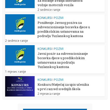
za sticanje zvanja instruktora
vožnje motornih vozila
2 sedmice ranije
KONKURSI I POZIVI
Poništenje Javnog poziva za
subvencionisanje boravka djece u
predškolskim ustanovama na
području Tuzlanskog kantona
2 sedmice ranije
KONKURSI I POZIVI
Javni poziv za subvencionisanje
boravka djece u predškolskim
ustanovama na području
Tuzlanskog kantona
1 mjesec ranije
KONKURSI I POZIVI
Konkurs/Natječaj za upis učenika
u prvi razred srednjih škola
2 mjeseca ranije