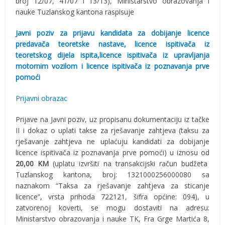
broj 12/07, 41/07 i 13/13), Ministarstvo obrazovanja i
nauke Tuzlanskog kantona raspisuje
Javni poziv za prijavu kandidata za dobijanje licence
predavača teoretske nastave, licence ispitivača iz
teoretskog dijela ispita,licence ispitivača iz upravljanja
motornim vozilom i licence ispitivača iz poznavanja prve
pomoći
Prijavni obrazac
Prijave na Javni poziv, uz propisanu dokumentaciju iz tačke
II i dokaz o uplati takse za rješavanje zahtjeva (taksu za
rješavanje zahtjeva ne uplaćuju kandidati za dobijanje
licence ispitivača iz poznavanja prve pomoći) u iznosu od
20,00 KM
(uplatu izvršiti na transakcijski račun budžeta
Tuzlanskog kantona, broj: 1321000256000080 sa
naznakom “Taksa za rješavanje zahtjeva za sticanje
licence”, vrsta prihoda 722121, šifra općine: 094), u
zatvorenoj koverti, se mogu dostaviti na adresu:
Ministarstvo obrazovanja i nauke TK, Fra Grge Martića 8,