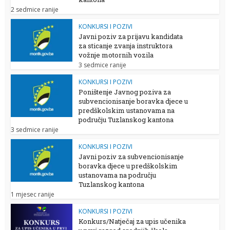
2 sedmice ranije
KONKURSI I POZIVI
Javni poziv za prijavu kandidata
za sticanje zvanja instruktora
vožnje motornih vozila
3 sedmice ranije
KONKURSI I POZIVI
Poništenje Javnog poziva za
subvencionisanje boravka djece u
predškolskim ustanovama na
području Tuzlanskog kantona
3 sedmice ranije
KONKURSI I POZIVI
Javni poziv za subvencionisanje
boravka djece u predškolskim
ustanovama na području
Tuzlanskog kantona
1 mjesec ranije
KONKURSI I POZIVI
Konkurs/Natječaj za upis učenika