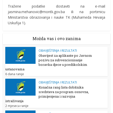
Tražene podatke dostaviti na e-mail
jasmina.mehanovic@montk.gov.ba ili na portirnicu
Ministarstva obrazovanja i nauke TK (Muhameda Hevaija
Uskufija 1).
Možda vas i ovo zanima
OBAVJEŠTENJA I REZULTATI
Obavijest za aplikante po Javnom
pozivu za subvencionisanje
boravka djece u predškolskim
ustanovama
6 dana ranije
OBAVJEŠTENJA I REZULTATI
Konačna rang lista dobitnika
sredstava za program osnovna,
primijenjena i razvojna
istraživanja
2 mjeseca ranije