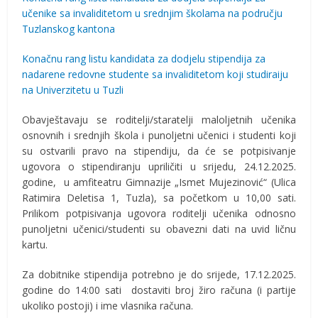
učenike sa invaliditetom u srednjim školama na području
Tuzlanskog kantona
Konačnu rang listu kandidata za dodjelu stipendija za
nadarene redovne studente sa invaliditetom koji studiraiju
na Univerzitetu u Tuzli
Obavještavaju se roditelji/staratelji maloljetnih učenika
osnovnih i srednjih škola i punoljetni učenici i studenti koji
su ostvarili pravo na stipendiju, da će se potpisivanje
ugovora o stipendiranju upriličiti u srijedu, 24.12.2025.
godine, u amfiteatru Gimnazije „Ismet Mujezinović“ (Ulica
Ratimira Deletisa 1, Tuzla), sa početkom u 10,00 sati.
Prilikom potpisivanja ugovora roditelji učenika odnosno
punoljetni učenici/studenti su obavezni dati na uvid ličnu
kartu.
Za dobitnike stipendija potrebno je do srijede, 17.12.2025.
godine do 14:00 sati dostaviti broj žiro računa (i partije
ukoliko postoji) i ime vlasnika računa.