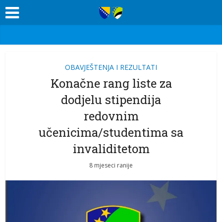
OBAVJEŠTENJA I REZULTATI
Konačne rang liste za
dodjelu stipendija
redovnim
učenicima/studentima sa
invaliditetom
8 mjeseci ranije