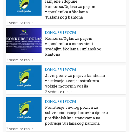
Izmjene i dopune
konkursa/Oglasa za prijem
zaposlenika u školama
Tuzlanskog kantona
1 sedmica ranije
KONKURSI I POZIVI
Konkursi/Oglas za prijem
zaposlenika u osnovnim i
srednjim školama Tuzlanskog
kantona
2 sedmice ranije
KONKURSI I POZIVI
Javni poziv za prijavu kandidata
za sticanje zvanja instruktora
vožnje motornih vozila
2 sedmice ranije
KONKURSI I POZIVI
Poništenje Javnog poziva za
subvencionisanje boravka djece u
predškolskim ustanovama na
području Tuzlanskog kantona
2 sedmice ranije