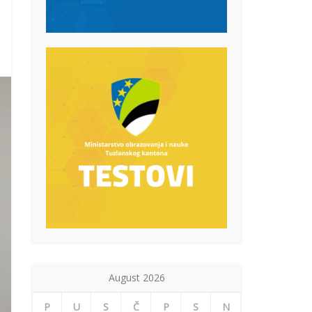
August 2026
P
U
S
Č
P
S
N