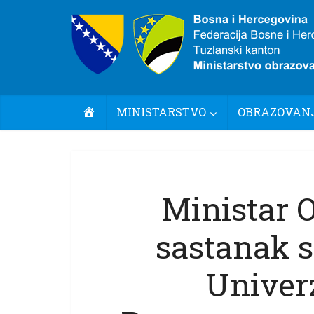
POČETNA
MINISTARSTVO
OBRAZOVANJ
Ministar 
sastanak 
Univerz