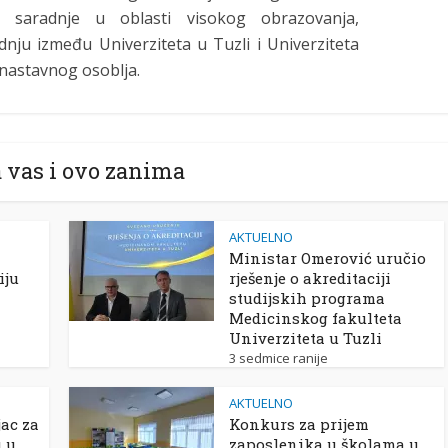
a saradnje u oblasti visokog obrazovanja,
adnju između Univerziteta u Tuzli i Univerziteta
 nastavnog osoblja.
 vas i ovo zanima
AKTUELNO
Ministar Omerović uručio
iju
rješenje o akreditaciji
studijskih programa
Medicinskog fakulteta
Univerziteta u Tuzli
3 sedmice ranije
AKTUELNO
ac za
Konkurs za prijem
u u
zaposlenika u školama u