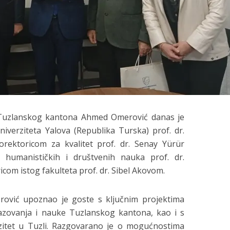
 Tuzlanskog kantona Ahmed Omerović danas je
verziteta Yalova (Republika Turska) prof. dr.
rektoricom za kvalitet prof. dr. Senay Yürür
a humanističkih i društvenih nauka prof. dr.
om istog fakulteta prof. dr. Sibel Akovom.
ović upoznao je goste s ključnim projektima
razovanja i nauke Tuzlanskog kantona, kao i s
rzitet u Tuzli. Razgovarano je o mogućnostima