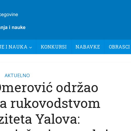
E I NAUKA
KONKURSI
NABAVKE
OBRASCI
AKTUELNO
Omerović održao
sa rukovodstvom
iteta Yalova: