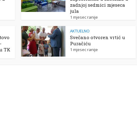
zadnjoj sedmici mjeseca
jula
1 mjesec ranije
AKTUELNO
tovo
Svečano otvoren vrtić u
-
Puračiću
 u TK
1 mjesec ranije