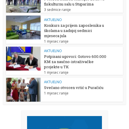
fiskulturnu salu u Stuparima
3 sedmice ranije
AKTUELNO
Konkurs za prijem zaposlenika u
školama u zadnjoj sedmici
mjeseca jula
1 mjesec ranije
AKTUELNO
Potpisani ugovori: Gotovo 600.000
KM za naučno-istraživačke
projekte u TK
1 mjesec ranije
AKTUELNO
Svečano otvoren vrtić u Puračiću
1 mjesec ranije