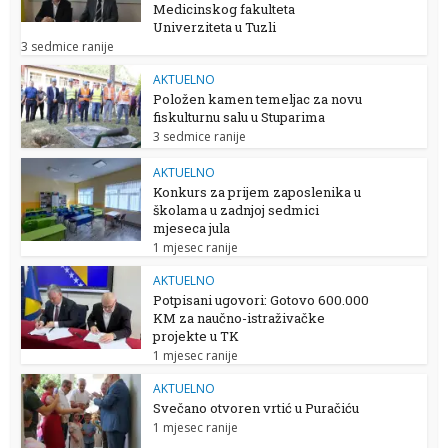
Medicinskog fakulteta
Univerziteta u Tuzli
3 sedmice ranije
AKTUELNO
Položen kamen temeljac za novu
fiskulturnu salu u Stuparima
3 sedmice ranije
AKTUELNO
Konkurs za prijem zaposlenika u
školama u zadnjoj sedmici
mjeseca jula
1 mjesec ranije
AKTUELNO
Potpisani ugovori: Gotovo 600.000
KM za naučno-istraživačke
projekte u TK
1 mjesec ranije
AKTUELNO
Svečano otvoren vrtić u Puračiću
1 mjesec ranije