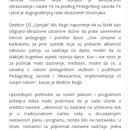
obrazovanja i nauke TK na predlog Pedagoškog zavoda TK
i plod je dugogodišnjeg rada obrazovnih stručnjaka.
Direktor OŠ „Sjenjak“ Alis Begić napominje da su škole kao
odgojno-obrazovne ustanove dužne da prate savremene
tokove pedagogije i potrebe djece. „Ove izmjene u
kurikulumu za prve razrede koje su prebacile aktivnost
odnosno pažnju sa sadržaja na dijete, mislim da će
olakšati kognitivni aspekt razvoja djece. Kao i sve novo je
za početak malo izazovnije, međutim, mislim da će, u
saradnji s našom pedagoškom službom i podrškom
Pedagoškog zavoda i Ministarstva, implementacija ići
svojim tokom“, kazao je direktor Begić.
Upoređujući prethodni sa novim planom i programom
učiteljica Adisa Kadić podcrtava da je sada učenik u
središtu nastave. „Aktivnosti su bazirane na učenicima dok
je u tradicionalnom načinu rada, u dosadašnjem
nastavnom planu i programu, težište bilo na nastavniku. U
stvari, nastavnici su pripremali nastavne sadržaje. Jedna