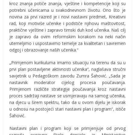
kroz znanja potiče znanja, vještine i kompetencije koji su
potrebni učenicama u svakodnevnom životu. Ono što je
novina za prvi razred je i novi nastavni predmet, Kreativni
rad, koji motiviše učenike i podstiče njihovu maštovitost,
praktične vještine i zapravo timski duh kod učenika. Naš cilj
je zapravo da ovim reformskim korakom na neki način
utemeljimo i uspostavimo temelje za kvalitetan i savremen
odgoj i obrazovanje naših učenika.“
„Primjenom kurikuluma imamo situaciju na terenu da su u
prvi plan postavljene aktivnosti učenika“, naglašava stručni
savjetnik u Pedagoškom zavodu Zumra Šahović. „Sada je
nastavnik moderator cijelog procesa poučavanja.
Primjenom različite strategije poučavanja kroz nastavni
proces sadržaji nastave se usmjeravaju na samog učenika,
na djecu u širem spektru, tako da u ovom dijelu je iskorak
u odnosu na postojeći stari nastavni plan i program“, ističe
Šahović.
Nastavni plan i program koji se primjenjuje od prvog
razreda osnovne škole donijelo je Ministarstvo