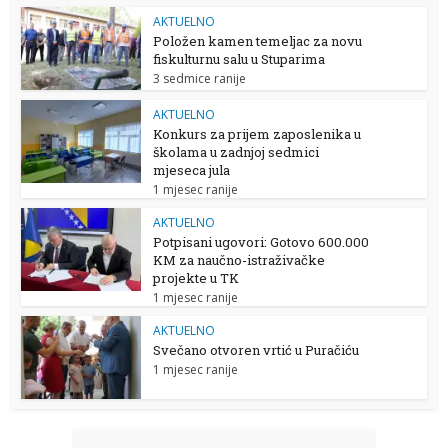
AKTUELNO
Položen kamen temeljac za novu
fiskulturnu salu u Stuparima
3 sedmice ranije
AKTUELNO
Konkurs za prijem zaposlenika u
školama u zadnjoj sedmici
mjeseca jula
1 mjesec ranije
AKTUELNO
Potpisani ugovori: Gotovo 600.000
KM za naučno-istraživačke
projekte u TK
1 mjesec ranije
AKTUELNO
Svečano otvoren vrtić u Puračiću
1 mjesec ranije