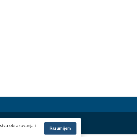
rstva obrazovanja i
Razumijem