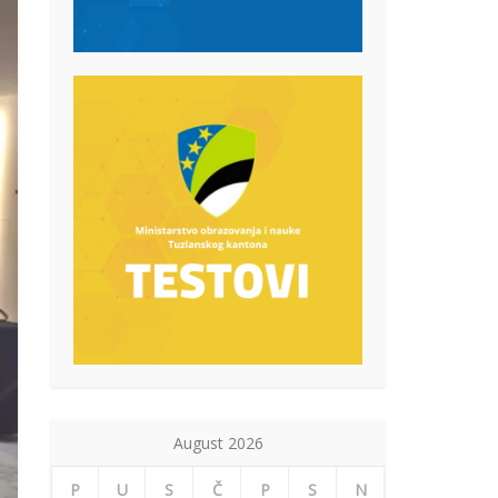
August 2026
P
U
S
Č
P
S
N