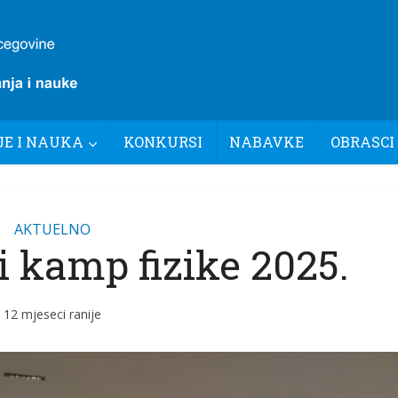
E I NAUKA
KONKURSI
NABAVKE
OBRASCI
AKTUELNO
i kamp fizike 2025.
12 mjeseci ranije