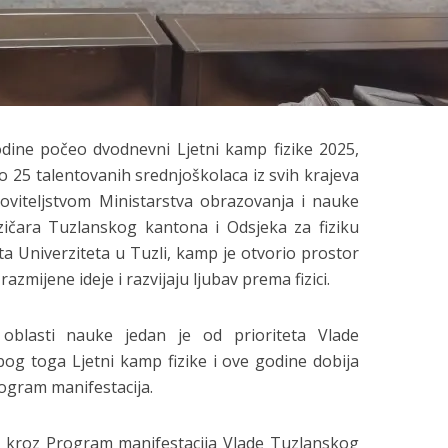
odine počeo dvodnevni Ljetni kamp fizike 2025,
o 25 talentovanih srednjoškolaca iz svih krajeva
viteljstvom Ministarstva obrazovanja i nauke
izičara Tuzlanskog kantona i Odsjeka za fiziku
a Univerziteta u Tuzli, kamp je otvorio prostor
azmijene ideje i razvijaju ljubav prema fizici.
oblasti nauke jedan je od prioriteta Vlade
g toga Ljetni kamp fizike i ove godine dobija
ogram manifestacija.
, kroz Program manifestacija Vlade Tuzlanskog