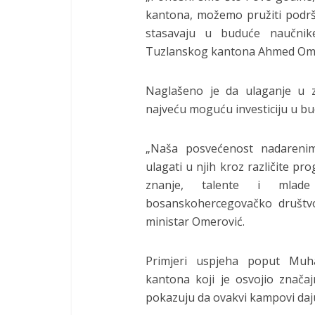
kantona, možemo pružiti podr
stasavaju u buduće naučnik
Tuzlanskog kantona Ahmed Ome
Naglašeno je da ulaganje u zn
najveću moguću investiciju u b
„Naša posvećenost nadarenim
ulagati u njih kroz različite pr
znanje, talente i mlade
bosanskohercegovačko društvo
ministar Omerović.
Primjeri uspjeha poput Muh
kantona koji je osvojio znač
pokazuju da ovakvi kampovi daju