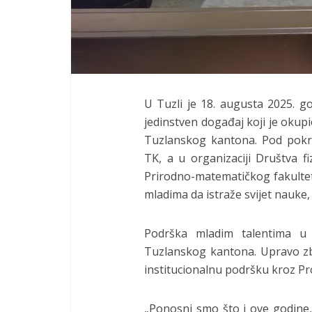
U Tuzli je 18. augusta 2025. g
jedinstven događaj koji je okupi
Tuzlanskog kantona. Pod pokro
TK, a u organizaciji Društva f
Prirodno-matematičkog fakultet
mladima da istraže svijet nauke, r
Podrška mladim talentima u 
Tuzlanskog kantona. Upravo zbo
institucionalnu podršku kroz Pr
„Ponosni smo što i ove godine