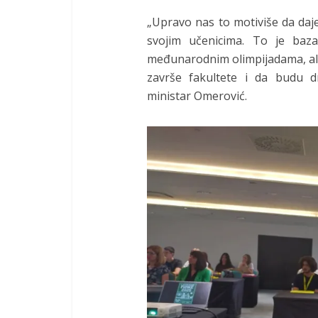
„Upravo nas to motiviše da daj
svojim učenicima. To je ba
međunarodnim olimpijadama, ali i
završe fakultete i da budu dr
ministar Omerović.