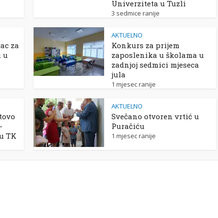
Univerziteta u Tuzli
3 sedmice ranije
AKTUELNO
ac za
Konkurs za prijem
u u
zaposlenika u školama u
zadnjoj sedmici mjeseca
jula
1 mjesec ranije
AKTUELNO
tovo
Svečano otvoren vrtić u
-
Puračiću
 u TK
1 mjesec ranije