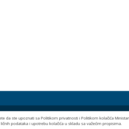
© 2026 Ministarstvo obrazovanja i nauke Tuzlanskog
e da ste upoznati sa Politikom privatnosti i Politikom kolačića Minista
kantona. Sva prava pridržana.
ličnih podataka i upotrebu kolačića u skladu sa važećim propisima.