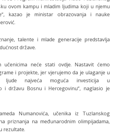
šku ovom kampu i mladim ljudima koji u njemu
e“, kazao je ministar obrazovanja i nauke
rović.
anje, talente i mlade generacije predstavlja
udućnost države.
 učenicima neće stati ovdje. Nastavit ćemo
ograme i projekte, jer vjerujemo da je ulaganje u
 ljude najveća moguća investicija u
 i državu Bosnu i Hercegovinu“, naglasio je
ameda Numanovića, učenika iz Tuzlanskog
ajna priznanja na međunarodnim olimpijadama,
 rezultate.