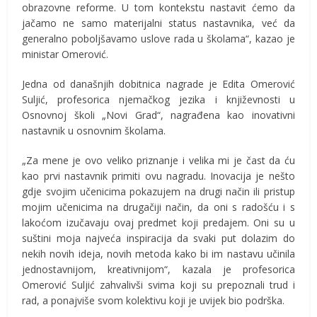
obrazovne reforme. U tom kontekstu nastavit ćemo da
jačamo ne samo materijalni status nastavnika, već da
generalno poboljšavamo uslove rada u školama“, kazao je
ministar Omerović.
Jedna od današnjih dobitnica nagrade je Edita Omerović
Suljić, profesorica njemačkog jezika i književnosti u
Osnovnoj školi „Novi Grad“, nagrađena kao inovativni
nastavnik u osnovnim školama.
„Za mene je ovo veliko priznanje i velika mi je čast da ću
kao prvi nastavnik primiti ovu nagradu. Inovacija je nešto
gdje svojim učenicima pokazujem na drugi način ili pristup
mojim učenicima na drugačiji način, da oni s radošću i s
lakoćom izučavaju ovaj predmet koji predajem. Oni su u
suštini moja najveća inspiracija da svaki put dolazim do
nekih novih ideja, novih metoda kako bi im nastavu učinila
jednostavnijom, kreativnijom“, kazala je profesorica
Omerović Suljić zahvalivši svima koji su prepoznali trud i
rad, a ponajviše svom kolektivu koji je uvijek bio podrška.