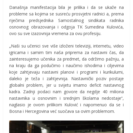
Današnja manifestacija bila je prilika i da se ukaže na
probleme sa kojima se susreću prosvjetni radnici a, prema
riječima predsjednika Samostalnog sindikata radnika
osnovnog obrazovanja i odgoja TK Sumedina Kulovića,
ovo su sve izazovnija vremena za ovu profesiju.
„Naši su učenici sve više izloženi televiziji, internetu, video
igricama i samim tim naša priprema za nastavni čas, da
zainteresujemo učenika za predmet, da održimo pažnju, a
na kraju da ga podučimo i naučimo ishodima i ciljevima
koje zahtjevaju nastavni planovi i programi i kurikulumi,
daleko je teža i zahtjevnija. Nastavnički poziv postaje
globalni problem, jer u svijetu imamo deficit nastavnog
kadra. Zadnji podaci nam govore da negdje 40 miliona
nastavnika u osnovnim i srednjim školama nedostaje“,
naglasio je ovom prilikom Kulović i napomenuo da se i
Bosna i Hercegovina već suočava sa ovim problemom.