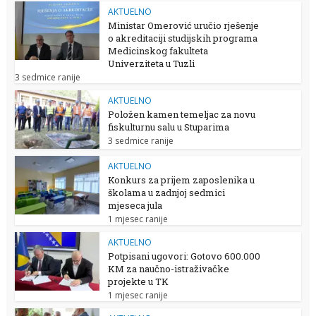
AKTUELNO
Ministar Omerović uručio rješenje
o akreditaciji studijskih programa
Medicinskog fakulteta
Univerziteta u Tuzli
3 sedmice ranije
AKTUELNO
Položen kamen temeljac za novu
fiskulturnu salu u Stuparima
3 sedmice ranije
AKTUELNO
Konkurs za prijem zaposlenika u
školama u zadnjoj sedmici
mjeseca jula
1 mjesec ranije
AKTUELNO
Potpisani ugovori: Gotovo 600.000
KM za naučno-istraživačke
projekte u TK
1 mjesec ranije