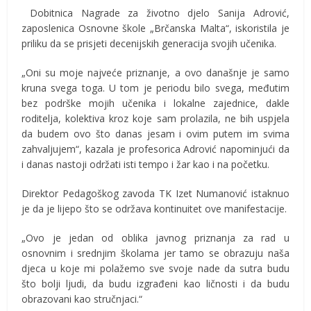
Dobitnica Nagrade za životno djelo Sanija Adrović,
zaposlenica Osnovne škole „Brčanska Malta“, iskoristila je
priliku da se prisjeti decenijskih generacija svojih učenika.
„Oni su moje najveće priznanje, a ovo današnje je samo
kruna svega toga. U tom je periodu bilo svega, međutim
bez podrške mojih učenika i lokalne zajednice, dakle
roditelja, kolektiva kroz koje sam prolazila, ne bih uspjela
da budem ovo što danas jesam i ovim putem im svima
zahvaljujem“, kazala je profesorica Adrović napominjući da
i danas nastoji održati isti tempo i žar kao i na početku.
Direktor Pedagoškog zavoda TK Izet Numanović istaknuo
je da je lijepo što se održava kontinuitet ove manifestacije.
„Ovo je jedan od oblika javnog priznanja za rad u
osnovnim i srednjim školama jer tamo se obrazuju naša
djeca u koje mi polažemo sve svoje nade da sutra budu
što bolji ljudi, da budu izgrađeni kao ličnosti i da budu
obrazovani kao stručnjaci.“