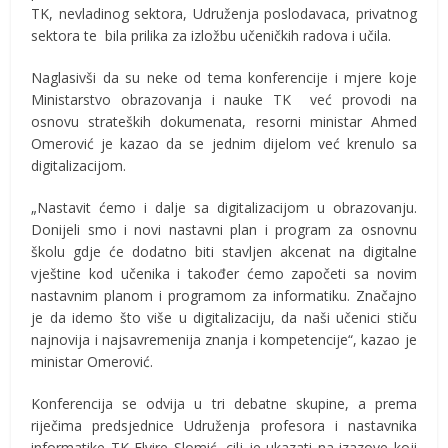
TK, nevladinog sektora, Udruženja poslodavaca, privatnog
sektora te bila prilika za izložbu učeničkih radova i učila.
Naglasivši da su neke od tema konferencije i mjere koje
Ministarstvo obrazovanja i nauke TK već provodi na
osnovu strateških dokumenata, resorni ministar Ahmed
Omerović je kazao da se jednim dijelom već krenulo sa
digitalizacijom.
„Nastavit ćemo i dalje sa digitalizacijom u obrazovanju.
Donijeli smo i novi nastavni plan i program za osnovnu
školu gdje će dodatno biti stavljen akcenat na digitalne
vještine kod učenika i također ćemo započeti sa novim
nastavnim planom i programom za informatiku. Značajno
je da idemo što više u digitalizaciju, da naši učenici stiču
najnovija i najsavremenija znanja i kompetencije“, kazao je
ministar Omerović.
Konferencija se odvija u tri debatne skupine, a prema
riječima predsjednice Udruženja profesora i nastavnika
informatike TK Elvire Slomić, cilj je ukazati na izazove koji