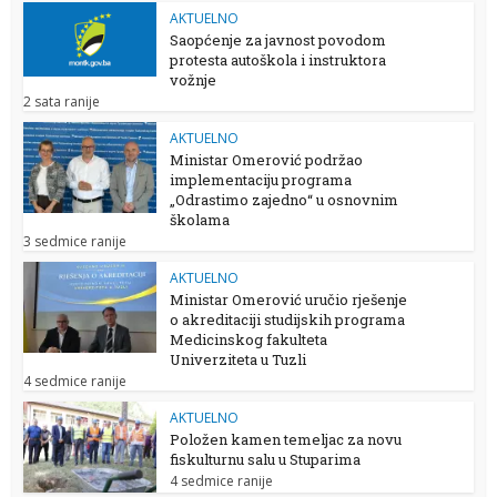
AKTUELNO
Saopćenje za javnost povodom
protesta autoškola i instruktora
vožnje
2 sata ranije
AKTUELNO
Ministar Omerović podržao
implementaciju programa
„Odrastimo zajedno“ u osnovnim
školama
3 sedmice ranije
AKTUELNO
Ministar Omerović uručio rješenje
o akreditaciji studijskih programa
Medicinskog fakulteta
Univerziteta u Tuzli
4 sedmice ranije
AKTUELNO
Položen kamen temeljac za novu
fiskulturnu salu u Stuparima
4 sedmice ranije