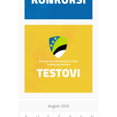
August 2026
P
U
S
Č
P
S
N