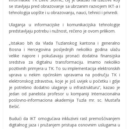
se stavljaju pred obrazovanje sa ubrzanim razvojem IKT-a i
tehnologija uopšte i u obrazovanju, nauci, tehnici i privredi.
Ulaganja u informacijske i komunikacijska tehnologije
predstavljaju potrebu i nužnost, rečeno je ovom prilikom.
„Istakao bih da Vlada Tuzlanskog kantona i generalno
Bosna i Hercegovina posljednjih nekoliko godina ulažu
velike napore i pokušavaju pronaći dodatna finansijska
sredstva za digitalnu transformaciju. Imamo nekoliko
pozitivnih primjera u TK. To su implementacija elektronskih
uprava u nekim općinskim upravama na području TK i
elektronskog zdravstva, koje je još uvijek u početku i gdje
je potrebno dodatno ulaganje u infrastrukturu“, kazao je
jedan od panelista profesor u kompaniji Internacionalna
poslovno-informaciona akademija Tuzla mr. sc. Mustafa
Bešić.
Budući da IKT omogućava inkluzivni rast premošćivanjem
digitalnog jaza i pružanjem pristupa osnovnim uslugama u