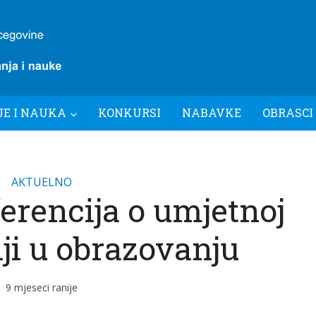
E I NAUKA
KONKURSI
NABAVKE
OBRASCI
AKTUELNO
erencija o umjetnoj
iji u obrazovanju
9 mjeseci ranije