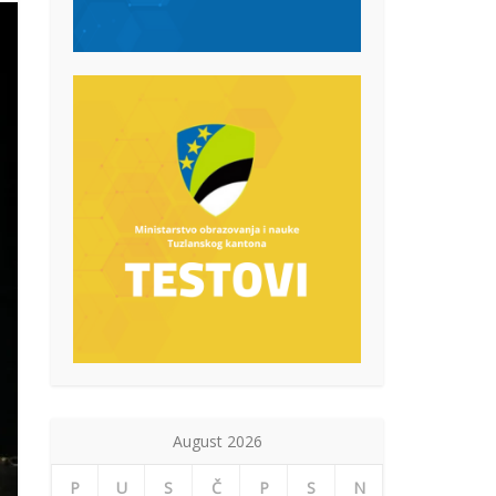
August 2026
P
U
S
Č
P
S
N