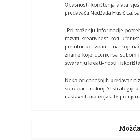
Opasnosti korištenja alata vješ
predavača Nedžada Husičića, sag
„Pri traženju informacije potr
razviti kreativnost kod učenika
prisutni upoznamo na koji nači
znanje koje učenici sa sobom n
stvaranju kreativnosti i iskoriš
Neka od današnjih predavanja z
su o nacionalnoj AI strategiji 
nastavnih materijala te primjeri
Možda