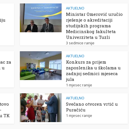
AKTUELNO
Ministar Omerović uručio
iju
rješenje o akreditaciji
studijskih programa
Medicinskog fakulteta
Univerziteta u Tuzli
3 sedmice ranije
AKTUELNO
ac za
Konkurs za prijem
u u
zaposlenika u školama u
zadnjoj sedmici mjeseca
jula
1 mjesec ranije
AKTUELNO
tovo
Svečano otvoren vrtić u
-
Puračiću
 u TK
1 mjesec ranije