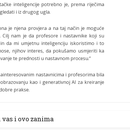
tačke inteligencije potrebno je, prema riječima
ledati i iz drugog ugla.
ebna je njena provjera a na taj način je moguće
. Cilj nam je da profesore i nastavnike koji su
n da mi umjetnu inteligenciju iskoristimo i to
ose, njihov interes, da pokušamo usmjeriti ka
tavanje te prednosti u nastavnom procesu.“
ainteresovanim nastavnicima i profesorima bila
u obrazovanju kao i generativnoj AI za kreiranje
 dobre prakse.
 vas i ovo zanima