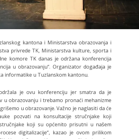
zlanskog kantona i Ministarstva obrazovanja i
tva privrede TK, Ministarstva kulture, sporta i
edne komore TK danas je održana konferencija
ncija u obrazovanju“. Organizator događaja je
ka informatike u Tuzlanskom kantonu.
držala je ovu konferenciju jer smatra da je
azov u obrazovanju i trebamo pronaći mehanizme
egrišemo u obrazovanje. Važno je naglasiti da će
auke pozvati na konsultacije stručnjake koji
i stručnjake koji su općenito prisutni u našem
cese digitalizacije“, kazao je ovom prilikom