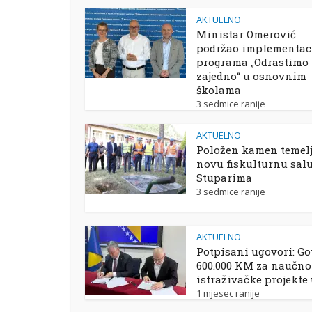
AKTUELNO
Ministar Omerović
podržao implementac
programa „Odrastimo
zajedno“ u osnovnim
školama
3 sedmice ranije
AKTUELNO
Položen kamen temelj
novu fiskulturnu sal
Stuparima
3 sedmice ranije
AKTUELNO
Potpisani ugovori: Go
600.000 KM za naučno
istraživačke projekte
1 mjesec ranije