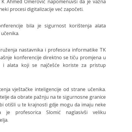
 TK Ahmed Omerović napomenuvši da je važna
ki procesi digitalizacije već započeti.
ferencije bila je sigurnost korištenja alata
 učenika.
ruženja nastavnika i profesora informatike TK
našnje konferencije direktno se tiču promjena u
 alata koji se najčešće koriste za pristup
enja vještačke inteligencije od strane učenika.
telje da obrate pažnju na te sigurnosne granice
 bi otišli u te krajnosti gdje mogu da imaju neke
la je profesorica Slomić naglasivši veliku
lja.