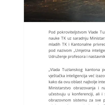
Pod pokroviteljstvom Vlade Tu
nauke TK uz saradnju Ministars
mladih TK i Kantonalne privr
pod nazivom „Umjetna intelige
Udruženje profesora i nastavni
„Vlada Tuzlanskog kantona po
vještačka inteligencija već iz
kako da ovu oblast najbolje int
Ministarstvo obrazovanja i n
učestvuju u konferenciji, ali 
obrazovnom sistemu za sve pro