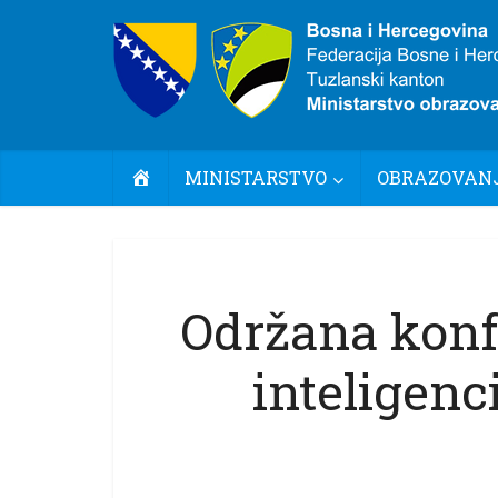
POČETNA
MINISTARSTVO
OBRAZOVANJ
Održana konf
inteligenc