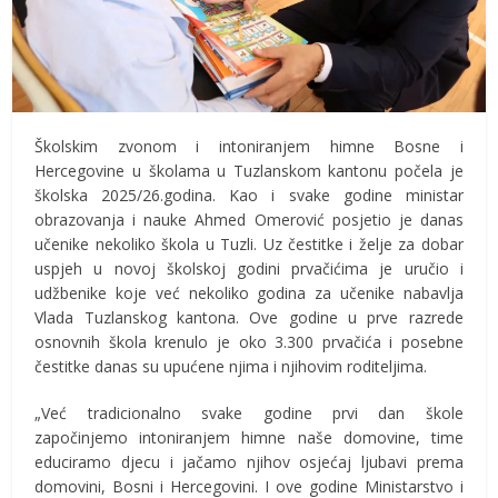
Školskim zvonom i intoniranjem himne Bosne i
Hercegovine u školama u Tuzlanskom kantonu počela je
školska 2025/26.godina. Kao i svake godine ministar
obrazovanja i nauke Ahmed Omerović posjetio je danas
učenike nekoliko škola u Tuzli. Uz čestitke i želje za dobar
uspjeh u novoj školskoj godini prvačićima je uručio i
udžbenike koje već nekoliko godina za učenike nabavlja
Vlada Tuzlanskog kantona. Ove godine u prve razrede
osnovnih škola krenulo je oko 3.300 prvačića i posebne
čestitke danas su upućene njima i njihovim roditeljima.
„Već tradicionalno svake godine prvi dan škole
započinjemo intoniranjem himne naše domovine, time
educiramo djecu i jačamo njihov osjećaj ljubavi prema
domovini, Bosni i Hercegovini. I ove godine Ministarstvo i