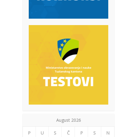
August 2026
P
U
S
Č
P
S
N