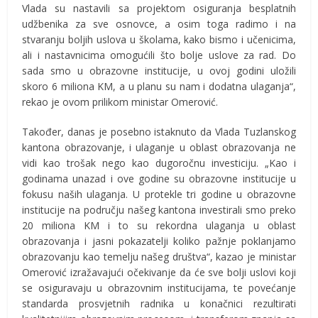
Vlada su nastavili sa projektom osiguranja besplatnih
udžbenika za sve osnovce, a osim toga radimo i na
stvaranju boljih uslova u školama, kako bismo i učenicima,
ali i nastavnicima omogućili što bolje uslove za rad. Do
sada smo u obrazovne institucije, u ovoj godini uložili
skoro 6 miliona KM, a u planu su nam i dodatna ulaganja“,
rekao je ovom prilikom ministar Omerović.
Također, danas je posebno istaknuto da Vlada Tuzlanskog
kantona obrazovanje, i ulaganje u oblast obrazovanja ne
vidi kao trošak nego kao dugoročnu investiciju. „Kao i
godinama unazad i ove godine su obrazovne institucije u
fokusu naših ulaganja. U protekle tri godine u obrazovne
institucije na području našeg kantona investirali smo preko
20 miliona KM i to su rekordna ulaganja u oblast
obrazovanja i jasni pokazatelji koliko pažnje poklanjamo
obrazovanju kao temelju našeg društva“, kazao je ministar
Omerović izražavajući očekivanje da će sve bolji uslovi koji
se osiguravaju u obrazovnim institucijama, te povećanje
standarda prosvjetnih radnika u konačnici rezultirati