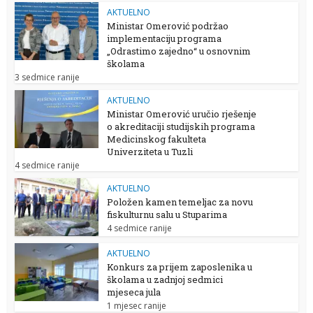
AKTUELNO
Ministar Omerović podržao
implementaciju programa
„Odrastimo zajedno“ u osnovnim
školama
3 sedmice ranije
AKTUELNO
Ministar Omerović uručio rješenje
o akreditaciji studijskih programa
Medicinskog fakulteta
Univerziteta u Tuzli
4 sedmice ranije
AKTUELNO
Položen kamen temeljac za novu
fiskulturnu salu u Stuparima
4 sedmice ranije
AKTUELNO
Konkurs za prijem zaposlenika u
školama u zadnjoj sedmici
mjeseca jula
1 mjesec ranije