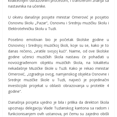
kvalitetnijim obrazovnim procesom, i transferom znanja sa
nastavnika na učenike.
U okviru današnje posjete ministar Omerović je posjetio
Osnovnu školu „Pazar“, Osnovnu i Srednju muzičku školu i
Elektrotehničku školu u Tuzli.
Posebno emotivan bio je početak školske godine u
Osnovnoj i Srednjoj muzičkoj školi, koje su se, kako je to
danas rečeno, „vratile svojoj kući“. Naime, od ove školske
godine učenici muzičkih škola nastavu će pohađati u
novoizgrađenom objektu muzičkih škola, na lokalitetu
nekadašnje Muzičke škole u Tuzli. Kako je rekao ministar
Omerović, „izgradnja ovog, namjenskog objekta Osnovne i
Srednje muzičke škole u Tuzli, najveći je pojedinačni
investicijski projekat u oblasti obrazovanja u protekle 4
godine“.
Današnja posjeta ujedno je bila i prilika da direktori škola
upoznaju delegaciju Vlade Tuzlanskog kantona sa radom i
funkcionisanjem ovih ustanova, pri čemu su zajedno obišli