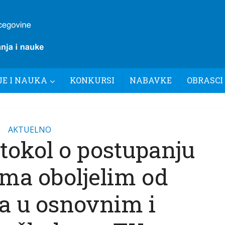
E I NAUKA
KONKURSI
NABAVKE
OBRASCI
AKTUELNO
tokol o postupanju
ima oboljelim od
sa u osnovnim i