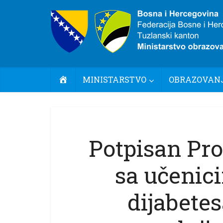
POČETNA
MINISTARSTVO
OBRAZOVANJ
Potpisan Pro
sa učenic
dijabete