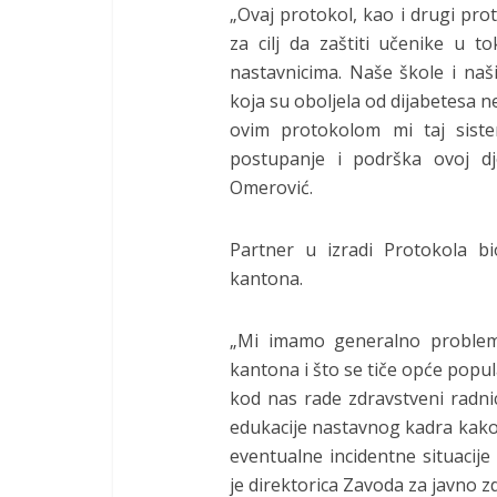
„Ovaj protokol, kao i drugi pro
za cilj da zaštiti učenike u
nastavnicima. Naše škole i naš
koja su oboljela od dijabetesa n
ovim protokolom mi taj sist
postupanje i podrška ovoj dje
Omerović.
Partner u izradi Protokola b
kantona.
„Mi imamo generalno problem 
kantona i što se tiče opće popul
kod nas rade zdravstveni radni
edukacije nastavnog kadra kako b
eventualne incidentne situacije 
je direktorica Zavoda za javno 