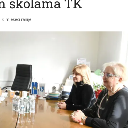
m školama TK
6 mjeseci ranije