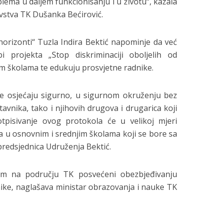
blema u daljem funkcionisanju i u životu“, kazala
avstva TK Dušanka Bećirović.
orizonti“ Tuzla Indira Bektić napominje da već
 projekta „Stop diskriminaciji oboljelih od
im školama te edukuju prosvjetne radnike.
e osjećaju sigurno, u sigurnom okruženju bez
vnika, tako i njihovih drugova i drugarica koji
tpisivanje ovog protokola će u velikoj mjeri
ka u osnovnim i srednjim školama koji se bore sa
 predsjednica Udruženja Bektić.
em na području TK posvećeni obezbjeđivanju
ike, naglašava ministar obrazovanja i nauke TK