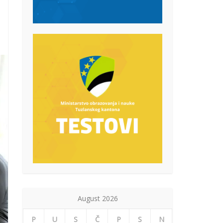
August 2026
P
U
S
Č
P
S
N