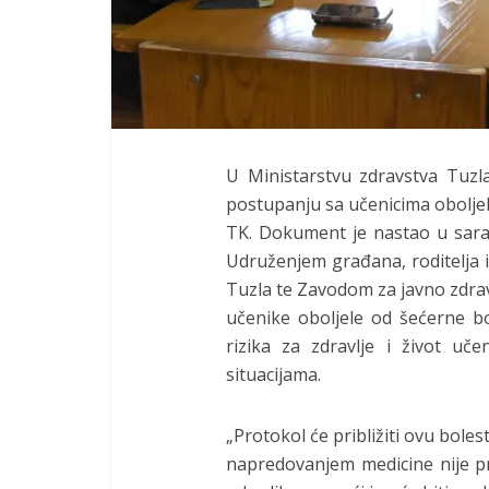
U Ministarstvu zdravstva Tuz
postupanju sa učenicima obolje
TK. Dokument je nastao u sara
Udruženjem građana, roditelja i 
Tuzla te Zavodom za javno zdrav
učenike oboljele od šećerne bo
rizika za zdravlje i život uče
situacijama.
„Protokol će približiti ovu boles
napredovanjem medicine nije pro