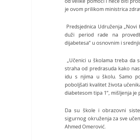
od velike pomoći i neće biti pro
je ovom prilikom ministrica zdr
Predsjednica Udruženja „Novi h
duži period rade na provedbi
dijabetesa“ u osnovnim i srednj
„Učenici u školama treba da s
straha od predrasuda kako nasta
idu s njima u školu. Samo po
poboljšati kvalitet života učeni
diabetesom tipa 1“, mišljenja je
Da su škole i obrazovni sist
sigurnog okruženja za sve učen
Ahmed Omerović.