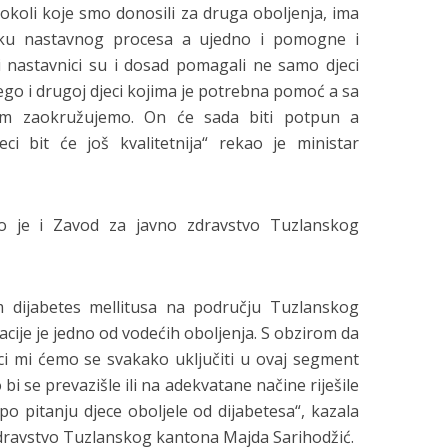
tokoli koje smo donosili za druga oboljenja, ima
 toku nastavnog procesa a ujedno i pomogne i
i nastavnici su i dosad pomagali ne samo djeci
ego i drugoj djeci kojima je potrebna pomoć a sa
em zaokružujemo. On će sada biti potpun a
ci bit će još kvalitetnija“ rekao je ministar
io je i Zavod za javno zdravstvo Tuzlanskog
dijabetes mellitusa na području Tuzlanskog
acije je jedno od vodećih oboljenja. S obzirom da
ci mi ćemo se svakako uključiti u ovaj segment
i se prevazišle ili na adekvatane načine riješile
po pitanju djece oboljele od dijabetesa“, kazala
zdravstvo Tuzlanskog kantona Majda Sarihodžić.