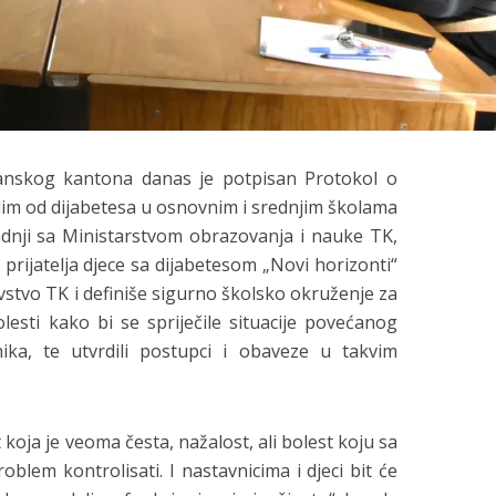
lanskog kantona danas je potpisan Protokol o
lim od dijabetesa u osnovnim i srednjim školama
dnji sa Ministarstvom obrazovanja i nauke TK,
prijatelja djece sa dijabetesom „Novi horizonti“
stvo TK i definiše sigurno školsko okruženje za
lesti kako bi se spriječile situacije povećanog
nika, te utvrdili postupci i obaveze u takvim
t koja je veoma česta, nažalost, ali bolest koju sa
blem kontrolisati. I nastavnicima i djeci bit će