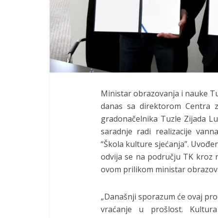
Ministar obrazovanja i nauke 
danas sa direktorom Centra z
gradonačelnika Tuzle Zijada 
saradnje radi realizacije va
“Škola kulture sjećanja”. Uvođe
odvija se na području TK kroz ra
ovom prilikom ministar obrazo
„Današnji sporazum će ovaj proce
vraćanje u prošlost. Kultura