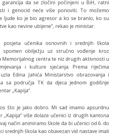
 garancija da se zločini počinjeni u BiH, ratni
nosti i genocid neće više ponoviti. To možemo
e ljude ko je bio agresor a ko se branio, ko su
 žrtve kao nevine ubijene“, rekao je ministar.
i posjeta učenika osnovnih i srednjih škola
i spomen obilježju uz stručno vođenje kroz
 Memorijalnog centra te niz drugih aktivnosti u
mijevanja i kulture sjećanja. Prema riječima
uzla Edina Jahića Ministarstvo obrazovanja i
ma sa područja TK da djeca jednom godišnje
ntar „Kapija“.
os što je jako dobro. Mi sad imamo apsurdnu
r „Kapija“ više dolaze učenici iz drugih kantona
vaj način animiramo škole da bi učenici od 6. do
ci srednjih škola kao obavezan vid nastave imali