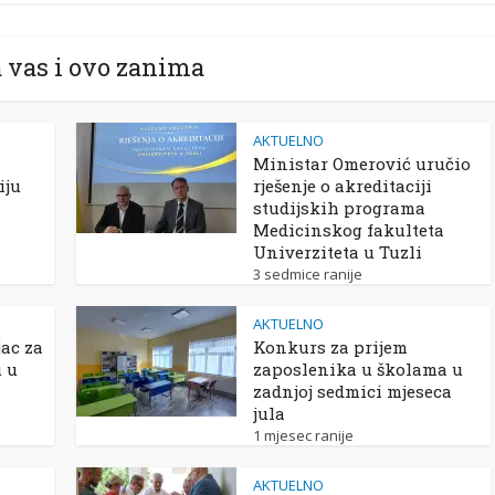
 vas i ovo zanima
AKTUELNO
Ministar Omerović uručio
iju
rješenje o akreditaciji
studijskih programa
Medicinskog fakulteta
Univerziteta u Tuzli
3 sedmice ranije
AKTUELNO
ac za
Konkurs za prijem
u u
zaposlenika u školama u
zadnjoj sedmici mjeseca
jula
1 mjesec ranije
AKTUELNO