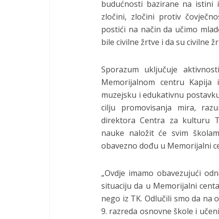
budućnosti bazirane na istini i
zločini, zločini protiv čovječ
postići na način da učimo mlad
bile civilne žrtve i da su civilne
Sporazum uključuje aktivnost
Memorijalnom centru Kapija 
muzejsku i edukativnu postavku
cilju promovisanja mira, razu
direktora Centra za kulturu T
nauke naložit će svim škola
obavezno dođu u Memorijalni ce
„Ovdje imamo obavezujući odn
situaciju da u Memorijalni centa
nego iz TK. Odlučili smo da na o
9. razreda osnovne škole i učeni