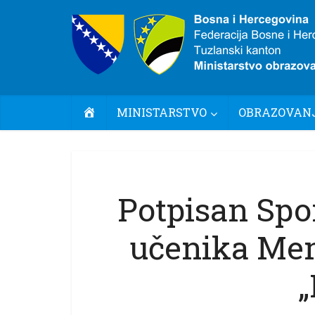
POČETNA
MINISTARSTVO
OBRAZOVANJ
Potpisan Sp
učenika Mem
„