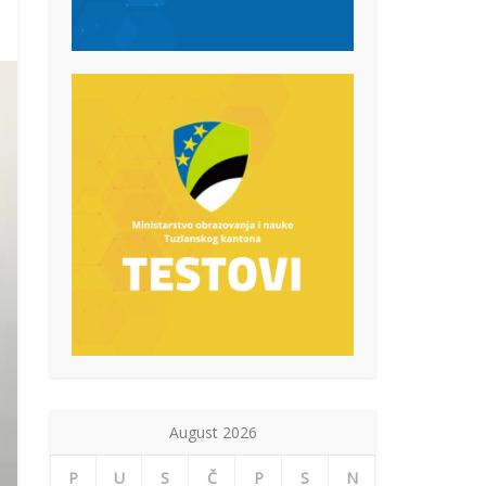
August 2026
P
U
S
Č
P
S
N