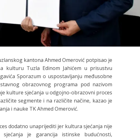
Tuzlanskog kantona Ahmed Omerović potpisao je
a kulturu Tuzla Edinom Jahićem u prisustvu
Lugavića Sporazum o uspostavljanju međusobne
nnastavnog obrazovnog programa pod nazivom
nje kulture sjećanja u odgojno-obrazovni proces
zličite segmente i na različite načine, kazao je
vanja i nauke TK Ahmed Omerović.
s dodatno unaprijediti jer kultura sjećanja nije
 sjećanja je garancija istinske budućnosti,