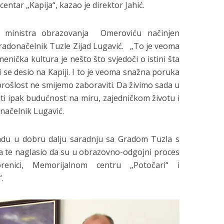
entar „Kapija“, kazao je direktor Jahić.
m ministra obrazovanja Omeroviću načinjen
radonačelnik Tuzle Zijad Lugavić. „To je veoma
menička kultura je nešto što svjedoči o istini šta
ji se desio na Kapiji. I to je veoma snažna poruka
rošlost ne smijemo zaboraviti. Da živimo sada u
ti ipak budućnost na miru, zajedničkom životu i
načelnik Lugavić.
nadu u dobru dalju saradnju sa Gradom Tuzla s
ja te naglasio da su u obrazovno-odgojni proces
renici, Memorijalnom centru „Potočari“ i
.