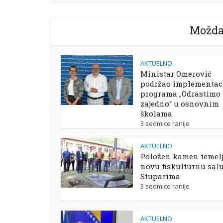
Možda
AKTUELNO
Ministar Omerović
podržao implementac
programa „Odrastimo
zajedno“ u osnovnim
školama
3 sedmice ranije
AKTUELNO
Položen kamen temelj
novu fiskulturnu sal
Stuparima
3 sedmice ranije
AKTUELNO