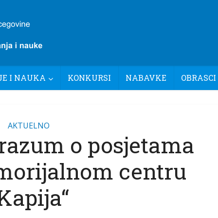
E I NAUKA
KONKURSI
NABAVKE
OBRASCI
AKTUELNO
orazum o posjetama
orijalnom centru
Kapija“