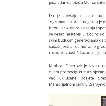
jedan dan da obiđu Memorijalni c
Da je zahvaljujući aktuelno
ogroman iskorak, naglasio je g
bitno, jer kultura sjećanja i spo
se desilo na Kapiji. O zločinu ko
svim budućim generacijama da p
sadašnjosti ali da moramo gradi
ravnopravnosti“, kazao je grado
Ministar Omerović je izrazio 
ciljem promocije kulture sjećan
već uključene posjete Sreb
Memorijalnom centru „Sarajevo“