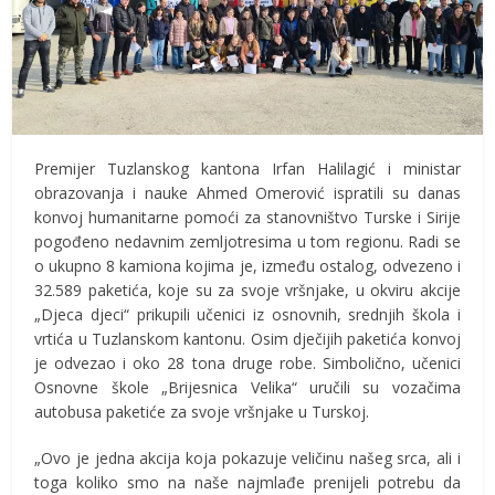
Premijer Tuzlanskog kantona Irfan Halilagić i ministar
obrazovanja i nauke Ahmed Omerović ispratili su danas
konvoj humanitarne pomoći za stanovništvo Turske i Sirije
pogođeno nedavnim zemljotresima u tom regionu. Radi se
o ukupno 8 kamiona kojima je, između ostalog, odvezeno i
32.589 paketića, koje su za svoje vršnjake, u okviru akcije
„Djeca djeci“ prikupili učenici iz osnovnih, srednjih škola i
vrtića u Tuzlanskom kantonu. Osim dječijih paketića konvoj
je odvezao i oko 28 tona druge robe. Simbolično, učenici
Osnovne škole „Brijesnica Velika“ uručili su vozačima
autobusa paketiće za svoje vršnjake u Turskoj.
„Ovo je jedna akcija koja pokazuje veličinu našeg srca, ali i
toga koliko smo na naše najmlađe prenijeli potrebu da