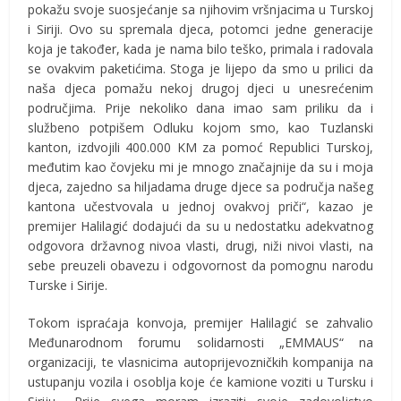
pokažu svoje suosjećanje sa njihovim vršnjacima u Turskoj
i Siriji. Ovo su spremala djeca, potomci jedne generacije
koja je također, kada je nama bilo teško, primala i radovala
se ovakvim paketićima. Stoga je lijepo da smo u prilici da
naša djeca pomažu nekoj drugoj djeci u unesrećenim
područjima. Prije nekoliko dana imao sam priliku da i
službeno potpišem Odluku kojom smo, kao Tuzlanski
kanton, izdvojili 400.000 KM za pomoć Republici Turskoj,
međutim kao čovjeku mi je mnogo značajnije da su i moja
djeca, zajedno sa hiljadama druge djece sa područja našeg
kantona učestvovala u jednoj ovakvoj priči“, kazao je
premijer Halilagić dodajući da su u nedostatku adekvatnog
odgovora državnog nivoa vlasti, drugi, niži nivoi vlasti, na
sebe preuzeli obavezu i odgovornost da pomognu narodu
Turske i Sirije.
Tokom ispraćaja konvoja, premijer Halilagić se zahvalio
Međunarodnom forumu solidarnosti „EMMAUS“ na
organizaciji, te vlasnicima autoprijevozničkih kompanija na
ustupanju vozila i osoblja koje će kamione voziti u Tursku i