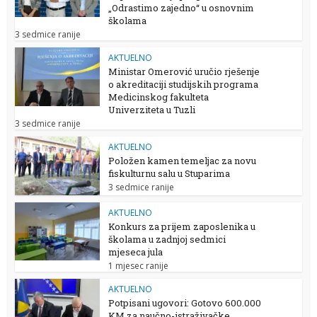
„Odrastimo zajedno“ u osnovnim
školama
3 sedmice ranije
AKTUELNO
Ministar Omerović uručio rješenje
o akreditaciji studijskih programa
Medicinskog fakulteta
Univerziteta u Tuzli
3 sedmice ranije
AKTUELNO
Položen kamen temeljac za novu
fiskulturnu salu u Stuparima
3 sedmice ranije
AKTUELNO
Konkurs za prijem zaposlenika u
školama u zadnjoj sedmici
mjeseca jula
1 mjesec ranije
AKTUELNO
Potpisani ugovori: Gotovo 600.000
KM za naučno-istraživačke