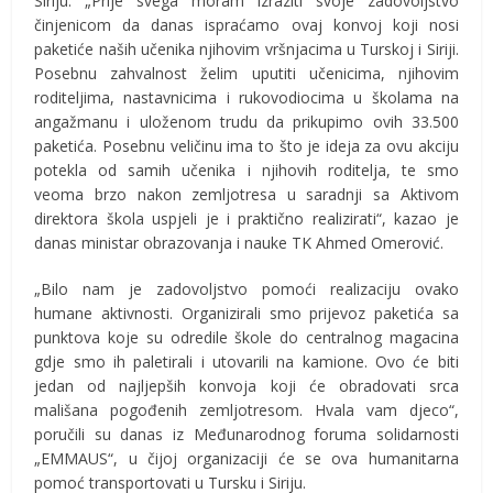
Siriju. „Prije svega moram izraziti svoje zadovoljstvo
činjenicom da danas ispraćamo ovaj konvoj koji nosi
paketiće naših učenika njihovim vršnjacima u Turskoj i Siriji.
Posebnu zahvalnost želim uputiti učenicima, njihovim
roditeljima, nastavnicima i rukovodiocima u školama na
angažmanu i uloženom trudu da prikupimo ovih 33.500
paketića. Posebnu veličinu ima to što je ideja za ovu akciju
potekla od samih učenika i njihovih roditelja, te smo
veoma brzo nakon zemljotresa u saradnji sa Aktivom
direktora škola uspjeli je i praktično realizirati“, kazao je
danas ministar obrazovanja i nauke TK Ahmed Omerović.
„Bilo nam je zadovoljstvo pomoći realizaciju ovako
humane aktivnosti. Organizirali smo prijevoz paketića sa
punktova koje su odredile škole do centralnog magacina
gdje smo ih paletirali i utovarili na kamione. Ovo će biti
jedan od najljepših konvoja koji će obradovati srca
mališana pogođenih zemljotresom. Hvala vam djeco“,
poručili su danas iz Međunarodnog foruma solidarnosti
„EMMAUS“, u čijoj organizaciji će se ova humanitarna
pomoć transportovati u Tursku i Siriju.