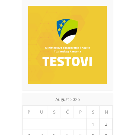
August 2026
P
U
S
Č
P
S
N
1
2