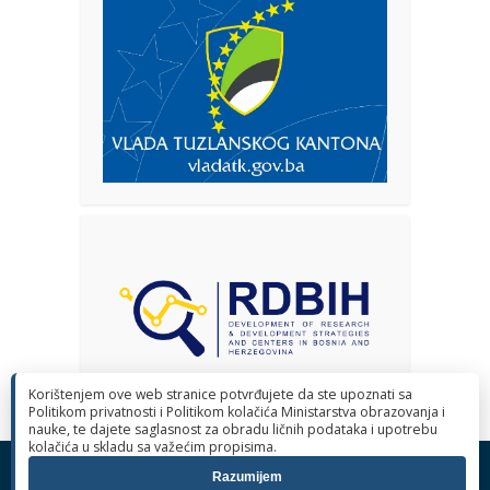
Korištenjem ove web stranice potvrđujete da ste upoznati sa
Politikom privatnosti i Politikom kolačića Ministarstva obrazovanja i
nauke, te dajete saglasnost za obradu ličnih podataka i upotrebu
kolačića u skladu sa važećim propisima.
© 2026 Ministarstvo obrazovanja i nauke Tuzlanskog kantona. Sva
Razumijem