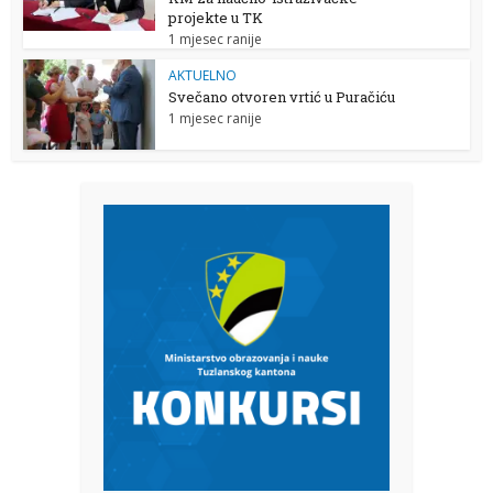
projekte u TK
1 mjesec ranije
AKTUELNO
Svečano otvoren vrtić u Puračiću
1 mjesec ranije