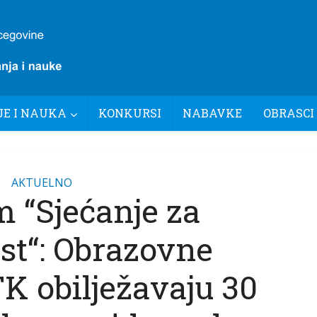
E I NAUKA
KONKURSI
NABAVKE
OBRASCI
AKTUELNO
 “Sjećanje za
st“: Obrazovne
TK obilježavaju 30