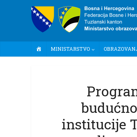
POČETNA
MINISTARSTVO
OBRAZOVANJ
Program
budućno
institucije 