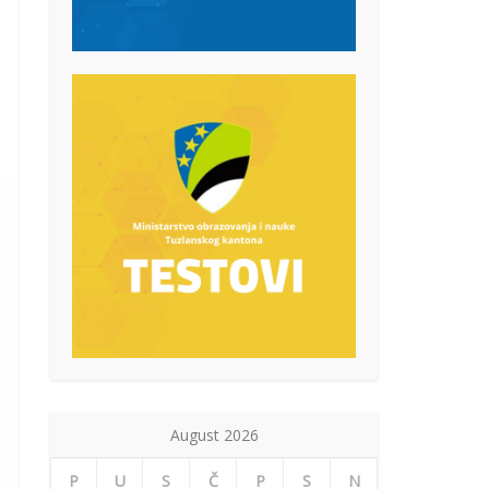
August 2026
P
U
S
Č
P
S
N