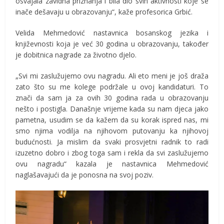
osvajala zavidna priznanja i bila dio svih aktivnosti koje se
inače dešavaju u obrazovanju“, kaže profesorica Grbić.
Velida Mehmedović nastavnica bosanskog jezika i
književnosti koja je već 30 godina u obrazovanju, također
je dobitnica nagrade za životno djelo.
„Svi mi zaslužujemo ovu nagradu. Ali eto meni je još draža
zato što su me kolege podržale u ovoj kandidaturi. To
znači da sam ja za ovih 30 godina rada u obrazovanju
nešto i postigla. Današnje vrijeme kada su nam djeca jako
pametna, usudim se da kažem da su korak ispred nas, mi
smo njima vodilja na njihovom putovanju ka njihovoj
budućnosti. Ja mislim da svaki prosvjetni radnik to radi
izuzetno dobro i zbog toga sam i rekla da svi zaslužujemo
ovu nagradu“ kazala je nastavnica Mehmedović
naglašavajući da je ponosna na svoj poziv.