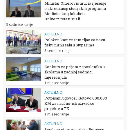
Ministar Omerović uručio rješenje
o akreditaciji studijskih programa
Medicinskog fakulteta
Univerziteta u Tuzli
3 sedmice ranije
AKTUELNO
Položen kamen temeljac za novu
fiskulturnu salu u Stuparima
3 sedmice ranije
AKTUELNO
Konkurs za prijem zaposlenika u
školama u zadnjoj sedmici
mjeseca jula
1 mjesec ranije
AKTUELNO
Potpisani ugovori: Gotovo 600.000
KM za naučno-istraživačke
projekte u TK
1 mjesec ranije
AKTUELNO
Svečano otvoren vrtić u Puračiću