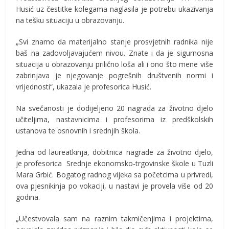
Husić uz čestitke kolegama naglasila je potrebu ukazivanja
na tešku situaciju u obrazovanju.
„Svi znamo da materijalno stanje prosvjetnih radnika nije
baš na zadovoljavajućem nivou. Znate i da je sigurnosna
situacija u obrazovanju prilično loša ali i ono što mene više
zabrinjava je njegovanje pogrešnih društvenih normi i
vrijednosti“, ukazala je profesorica Husić.
Na svečanosti je dodijeljeno 20 nagrada za životno djelo
učiteljima, nastavnicima i profesorima iz predškolskih
ustanova te osnovnih i srednjih škola.
Jedna od laureatkinja, dobitnica nagrade za životno djelo,
je profesorica Srednje ekonomsko-trgovinske škole u Tuzli
Mara Grbić. Bogatog radnog vijeka sa početcima u privredi,
ova pjesnikinja po vokaciji, u nastavi je provela više od 20
godina.
„Učestvovala sam na raznim takmičenjima i projektima,