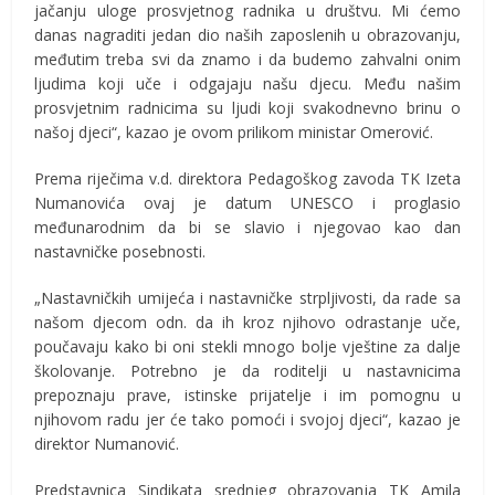
jačanju uloge prosvjetnog radnika u društvu. Mi ćemo
danas nagraditi jedan dio naših zaposlenih u obrazovanju,
međutim treba svi da znamo i da budemo zahvalni onim
ljudima koji uče i odgajaju našu djecu. Među našim
prosvjetnim radnicima su ljudi koji svakodnevno brinu o
našoj djeci“, kazao je ovom prilikom ministar Omerović.
Prema riječima v.d. direktora Pedagoškog zavoda TK Izeta
Numanovića ovaj je datum UNESCO i proglasio
međunarodnim da bi se slavio i njegovao kao dan
nastavničke posebnosti.
„Nastavničkih umijeća i nastavničke strpljivosti, da rade sa
našom djecom odn. da ih kroz njihovo odrastanje uče,
poučavaju kako bi oni stekli mnogo bolje vještine za dalje
školovanje. Potrebno je da roditelji u nastavnicima
prepoznaju prave, istinske prijatelje i im pomognu u
njihovom radu jer će tako pomoći i svojoj djeci“, kazao je
direktor Numanović.
Predstavnica Sindikata srednjeg obrazovanja TK Amila