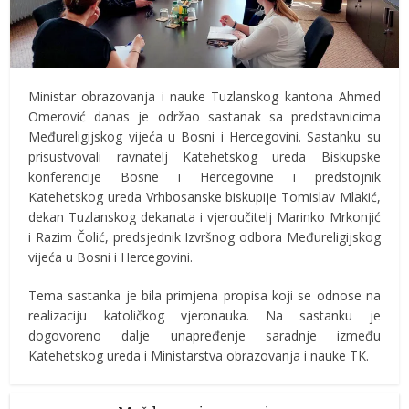
Ministar obrazovanja i nauke Tuzlanskog kantona Ahmed
Omerović danas je održao sastanak sa predstavnicima
Međureligijskog vijeća u Bosni i Hercegovini. Sastanku su
prisustvovali ravnatelj Katehetskog ureda Biskupske
konferencije Bosne i Hercegovine i predstojnik
Katehetskog ureda Vrhbosanske biskupije Tomislav Mlakić,
dekan Tuzlanskog dekanata i vjeroučitelj Marinko Mrkonjić
i Razim Čolić, predsjednik Izvršnog odbora Međureligijskog
vijeća u Bosni i Hercegovini.
Tema sastanka je bila primjena propisa koji se odnose na
realizaciju katoličkog vjeronauka. Na sastanku je
dogovoreno dalje unapređenje saradnje između
Katehetskog ureda i Ministarstva obrazovanja i nauke TK.