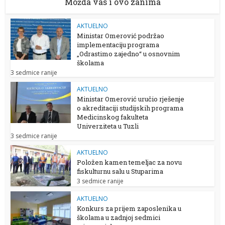
Možda vas i ovo zanima
AKTUELNO
Ministar Omerović podržao
implementaciju programa
„Odrastimo zajedno“ u osnovnim
školama
3 sedmice ranije
AKTUELNO
Ministar Omerović uručio rješenje
o akreditaciji studijskih programa
Medicinskog fakulteta
Univerziteta u Tuzli
3 sedmice ranije
AKTUELNO
Položen kamen temeljac za novu
fiskulturnu salu u Stuparima
3 sedmice ranije
AKTUELNO
Konkurs za prijem zaposlenika u
školama u zadnjoj sedmici