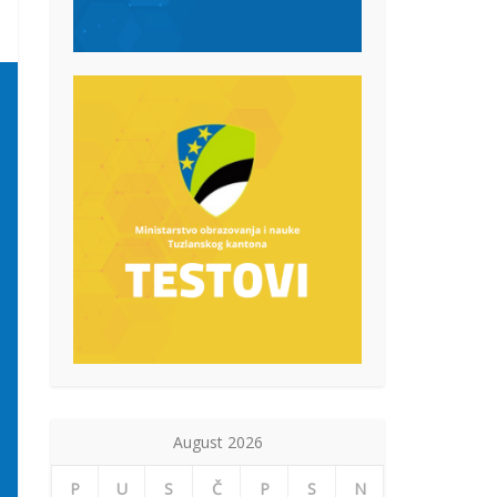
August 2026
P
U
S
Č
P
S
N