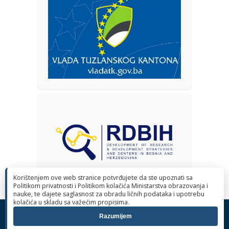
Korištenjem ove web stranice potvrđujete da ste upoznati sa
Politikom privatnosti i Politikom kolačića Ministarstva obrazovanja i
nauke, te dajete saglasnost za obradu ličnih podataka i upotrebu
kolačića u skladu sa važećim propisima.
© 2026 Ministarstvo obrazovanja i nauke Tuzlanskog kantona. Sva
Razumijem
prava pridržana.