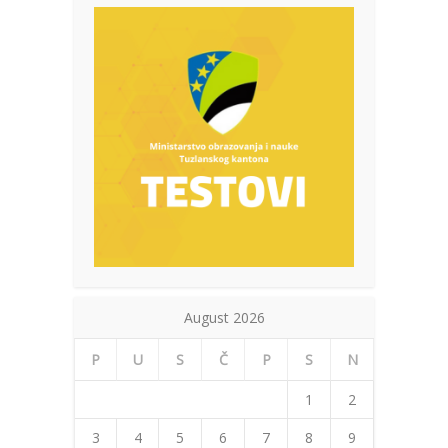
August 2026
P
U
S
Č
P
S
N
1
2
3
4
5
6
7
8
9