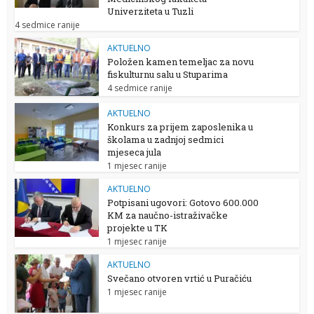
Univerziteta u Tuzli
4 sedmice ranije
AKTUELNO
Položen kamen temeljac za novu
fiskulturnu salu u Stuparima
4 sedmice ranije
AKTUELNO
Konkurs za prijem zaposlenika u
školama u zadnjoj sedmici
mjeseca jula
1 mjesec ranije
AKTUELNO
Potpisani ugovori: Gotovo 600.000
KM za naučno-istraživačke
projekte u TK
1 mjesec ranije
AKTUELNO
Svečano otvoren vrtić u Puračiću
1 mjesec ranije