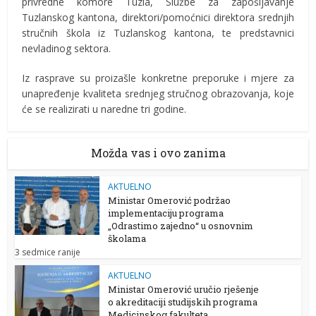
privredne komore Tuzla, Službe za zapošljavanje
Tuzlanskog kantona, direktori/pomoćnici direktora srednjih
stručnih škola iz Tuzlanskog kantona, te predstavnici
nevladinog sektora.
Iz rasprave su proizašle konkretne preporuke i mjere za
unapređenje kvaliteta srednjeg stručnog obrazovanja, koje
će se realizirati u naredne tri godine.
Možda vas i ovo zanima
AKTUELNO
Ministar Omerović podržao
implementaciju programa
„Odrastimo zajedno“ u osnovnim
školama
3 sedmice ranije
AKTUELNO
Ministar Omerović uručio rješenje
o akreditaciji studijskih programa
Medicinskog fakulteta