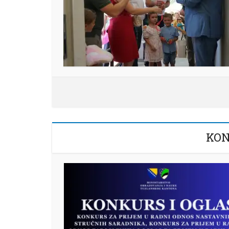
 TK
KON