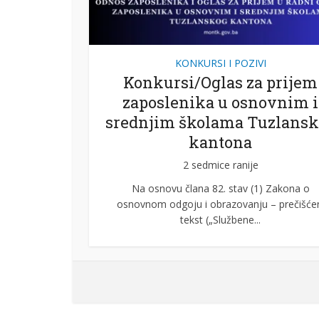
KONKURSI I POZIVI
e
Konkursi/Oglas za prijem
prijem
zaposlenika u osnovnim i
lama
srednjim školama Tuzlansk
ona
kantona
2 sedmice ranije
kona o
Na osnovu člana 82. stav (1) Zakona o
rečišćeni
osnovnom odgoju i obrazovanju – prečišće
tekst („Službene...