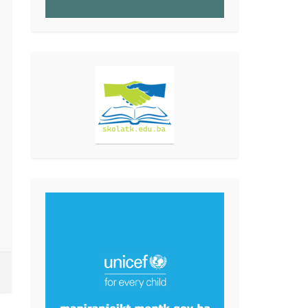
KONKURSI I POZIVI
Poništenje Javnog poziva za
subvencionisanje boravka
djece u predškolskim
ustanovama na području
Tuzlanskog kantona
3 sedmice ranije
Na osnovu člana 4. stav (1) i člana 9. stav (2)
Programa subvencionisanja boravka djece u...