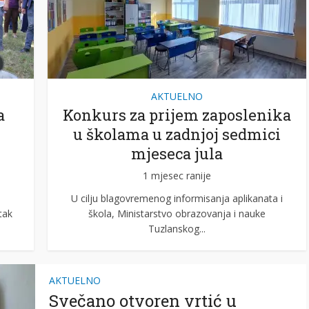
AKTUELNO
a
Konkurs za prijem zaposlenika
u školama u zadnjoj sedmici
mjeseca jula
1 mjesec ranije
U cilju blagovremenog informisanja aplikanata i
tak
škola, Ministarstvo obrazovanja i nauke
Tuzlanskog...
AKTUELNO
Svečano otvoren vrtić u