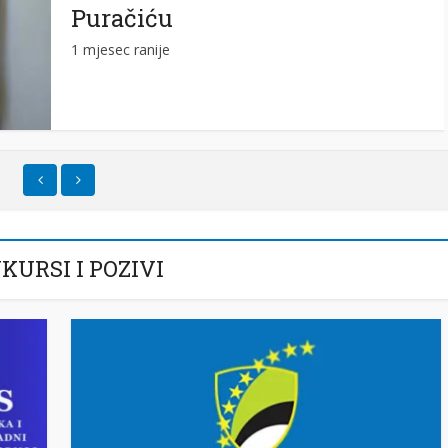
Puračiću
1 mjesec ranije
KURSI I POZIVI