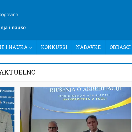
E I NAUKA
KONKURSI
NABAVKE
OBRASCI
AKTUELNO