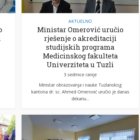
AKTUELNO
o
Ministar Omerović uručio
a
rješenje o akreditaciji
studijskih programa
Medicinskog fakulteta
Univerziteta u Tuzli
3 sedmice ranije
s
Ministar obrazovanja i nauke Tuzlanskog
kantona dr. sc. Ahmed Omerović uručio je danas
dekanu...