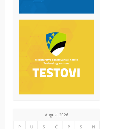
August 2026
P
U
S
Č
P
S
N