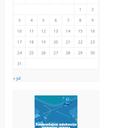
1
2
3
4
5
6
7
8
9
10
11
12
13
14
15
16
17
18
19
20
21
22
23
24
25
26
27
28
29
30
31
« jul
AKT
Po