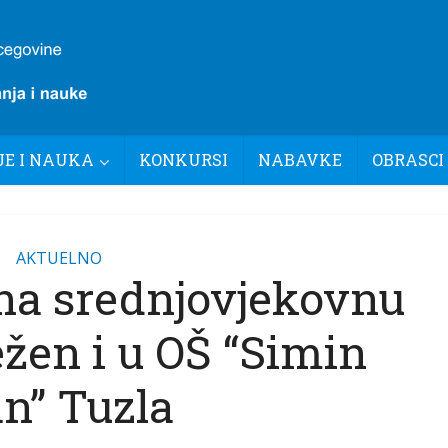
E I NAUKA
KONKURSI
NABAVKE
OBRASCI
AKTUELNO
 na srednjovjekovnu
ežen i u OŠ “Simin
n” Tuzla