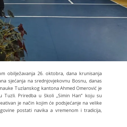
m obilježavanja 26. oktobra, dana krunisanja
dana sjećanja na srednjovjekovnu Bosnu, danas
 i nauke Tuzlanskog kantona Ahmed Omerović je
 Tuzli. Priredba u školi „Simin Han“ koju su
kreativan je način kojim će podsjećanje na velike
govine postati navika a vremenom i tradicija,