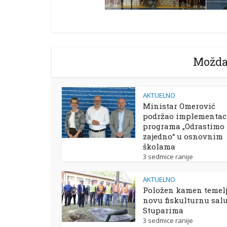
Možda
AKTUELNO
Ministar Omerović
podržao implementac
programa „Odrastimo
zajedno“ u osnovnim
školama
3 sedmice ranije
AKTUELNO
Položen kamen temelj
novu fiskulturnu sal
Stuparima
3 sedmice ranije