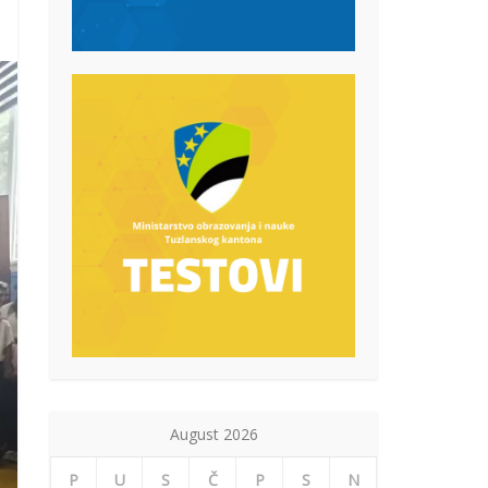
August 2026
P
U
S
Č
P
S
N