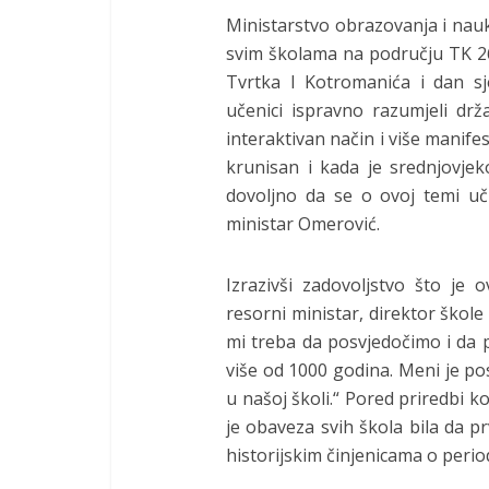
Ministarstvo obrazovanja i nauk
svim školama na području TK 26
Tvrtka I Kotromanića i dan s
učenici ispravno razumjeli dr
interaktivan način i više manifes
krunisan i kada je srednjovje
dovoljno da se o ovoj temi uči
ministar Omerović.
Izrazivši zadovoljstvo što je 
resorni ministar, direktor ško
mi treba da posvjedočimo i da 
više od 1000 godina. Meni je po
u našoj školi.“ Pored priredbi 
je obaveza svih škola bila da p
historijskim činjenicama o perio