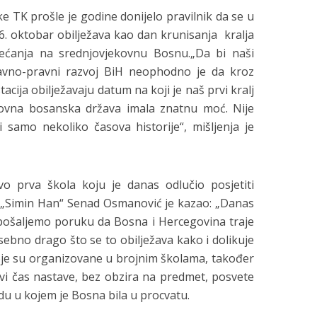
e TK prošle je godine donijelo pravilnik da se u
. oktobar obilježava kao dan krunisanja kralja
jećanja na srednjovjekovnu Bosnu.„Da bi naši
žavno-pravni razvoj BiH neophodno je da kroz
tacija obilježavaju datum na koji je naš prvi kralj
kovna bosanska država imala znatnu moć. Nije
 samo nekoliko časova historije“, mišljenja je
ovo prva škola koju je danas odlučio posjetiti
le „Simin Han“ Senad Osmanović je kazao: „Danas
pošaljemo poruku da Bosna i Hercegovina traje
sebno drago što se to obilježava kako i dolikuje
koje su organizovane u brojnim školama, također
rvi čas nastave, bez obzira na predmet, posvete
du u kojem je Bosna bila u procvatu.