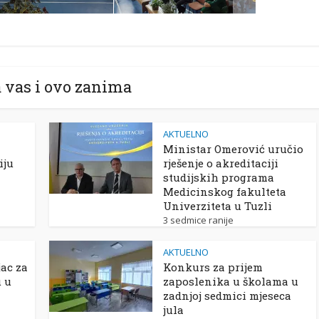
 vas i ovo zanima
AKTUELNO
Ministar Omerović uručio
iju
rješenje o akreditaciji
studijskih programa
Medicinskog fakulteta
Univerziteta u Tuzli
3 sedmice ranije
AKTUELNO
ac za
Konkurs za prijem
u u
zaposlenika u školama u
zadnjoj sedmici mjeseca
jula