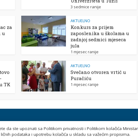
Univerziteta u Tuzli
3 sedmice ranije
AKTUELNO
ac za
Konkurs za prijem
u u
zaposlenika u školama u
zadnjoj sedmici mjeseca
jula
1 mjesec ranije
AKTUELNO
tovo
Svečano otvoren vrtić u
-
Puračiću
 u TK
1 mjesec ranije
e da ste upoznati sa Politikom privatnosti i Politikom kolačića Minista
© 2026 Ministarstvo obrazovanja i nauke Tuzlanskog
ličnih podataka i upotrebu kolačića u skladu sa važećim propisima.