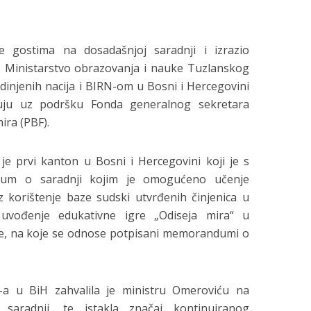
e gostima na dosadašnjoj saradnji i izrazio
e Ministarstvo obrazovanja i nauke Tuzlanskog
edinjenih nacija i BIRN-om u Bosni i Hercegovini
lizuju uz podršku Fonda generalnog sekretara
ira (PBF).
e prvi kanton u Bosni i Hercegovini koji je s
um o saradnji kojim je omogućeno učenje
 korištenje baze sudski utvrđenih činjenica u
uvođenje edukativne igre „Odiseja mira“ u
tive, na koje se odnose potpisani memorandumi o
-a u BiH zahvalila je ministru Omeroviću na
 saradnji, te istakla značaj kontinuiranog