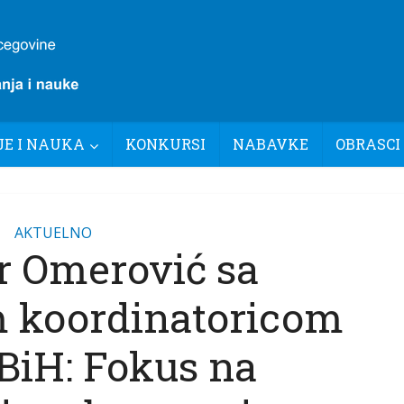
E I NAUKA
KONKURSI
NABAVKE
OBRASCI
AKTUELNO
r Omerović sa
 koordinatoricom
BiH: Fokus na