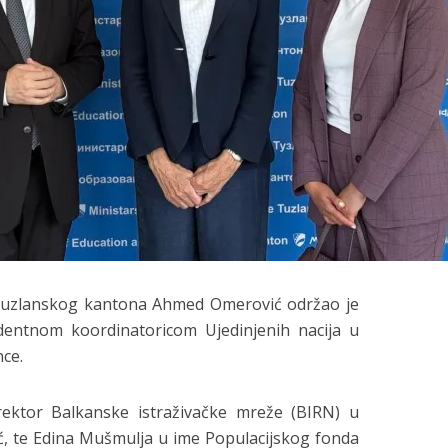
 Tuzlanskog kantona Ahmed Omerović održao je
dentnom koordinatoricom Ujedinjenih nacija u
nce.
irektor Balkanske istraživačke mreže (BIRN) u
ić, te Edina Mušmulja u ime Populacijskog fonda