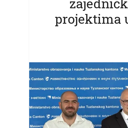
zajednič
projektima u