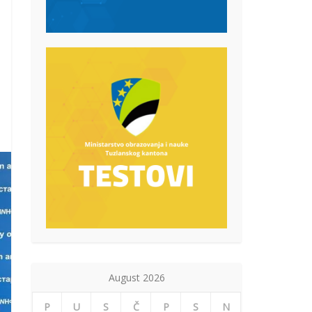
August 2026
P
U
S
Č
P
S
N