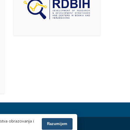
rstva obrazovanja i
Razumijem