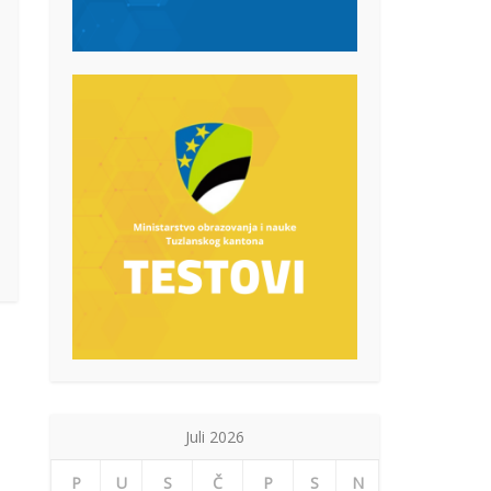
Juli 2026
P
U
S
Č
P
S
N