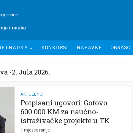
E I NAUKA
KONKURSI
NABAVKE
OBRASCI
va -2. Jula 2026.
AKTUELNO
Potpisani ugovori: Gotovo
600.000 KM za naučno-
istraživačke projekte u TK
1 mjesec ranije