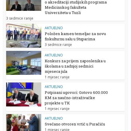
o akreditaciji studijskih programa
Medicinskog fakulteta
Univerziteta u Tuzli
3 sedmice ranije
AKTUELNO
Položen kamen temeljac za novu
fiskulturnu salu u Stuparima
3 sedmice ranije
AKTUELNO
Konkurs za prijem zaposlenika u
školama u zadnjoj sedmici
mjeseca jula
1 mjesec ranije
AKTUELNO
Potpisani ugovori: Gotovo 600.000
KM za naučno-istraživačke
projekte u TK
1 mjesec ranije
AKTUELNO
Svečano otvoren vrtić u Puračiću
1 mjesec ranije