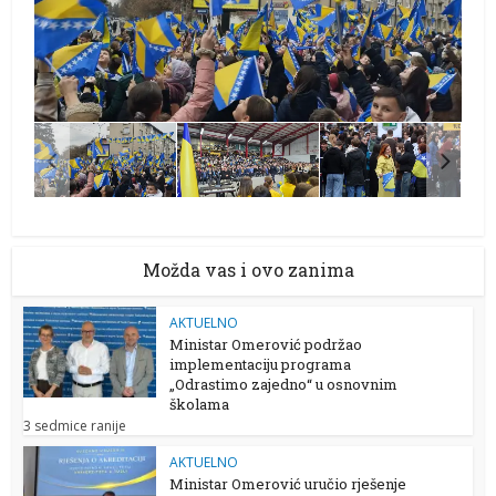
Možda vas i ovo zanima
AKTUELNO
Ministar Omerović podržao
implementaciju programa
„Odrastimo zajedno“ u osnovnim
školama
3 sedmice ranije
AKTUELNO
Ministar Omerović uručio rješenje