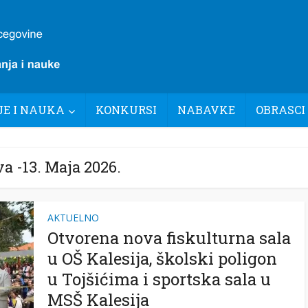
E I NAUKA
KONKURSI
NABAVKE
OBRASCI
a -13. Maja 2026.
AKTUELNO
Otvorena nova fiskulturna sala
u OŠ Kalesija, školski poligon
u Tojšićima i sportska sala u
MSŠ Kalesija