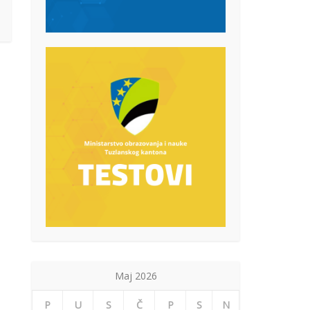
Maj 2026
P
U
S
Č
P
S
N